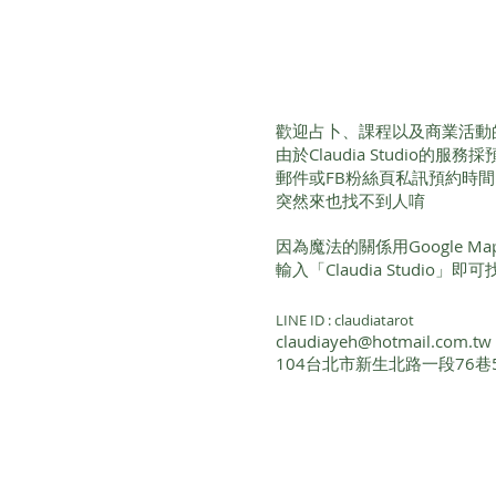
歡迎占卜、課程以及商業活動
面占與函批的區別
由於Claudia Studio的
郵件或FB粉絲頁私訊預約時
突然來也找不到人唷
因為魔法的關係用Google 
輸入「Claudia Studio」
LINE ID : claudiatarot
claudiayeh@hotmail.com.tw
104台北市新生北路一段76巷