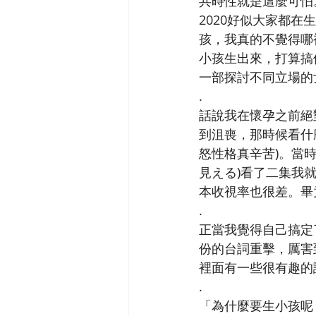
共時性就是這麼可怕
2020好似大家都
孩，我真的不覺得哪
小孩生出來，打算搞
一部探討不同立場的
.
話說我在懷孕之前絕
到沮喪，那時候看什
怒性格真辛苦)。當
見える)看了二集我
本收視率也很差。畢
.
正當我覺得自己搞定
份的台詞重擊，厲害
裡面有一些很有趣的
.
「為什麼要生小孩呢