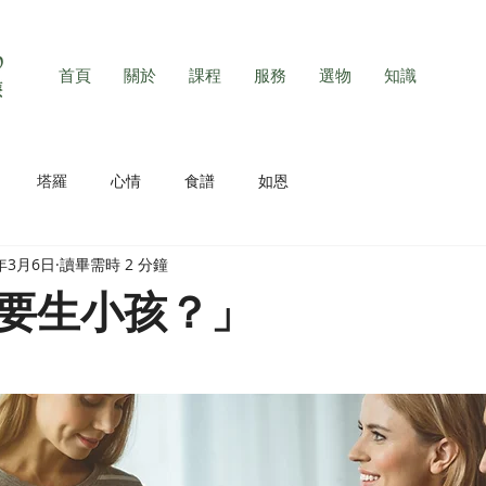
首頁
關於
課程
服務
選物
知識
塔羅
心情
食譜
如恩
2年3月6日
讀畢需時 2 分鐘
要生小孩？」