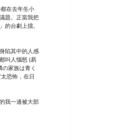
的都在去年生小
議題。正當我把
」的台劇上擋。
身陷其中的人感
叫人惱怒 (易
隣の家族は青く
實太恐怖，在日
的我一邊被大部