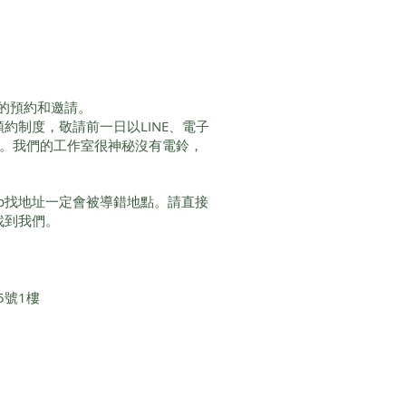
的預約和邀請。
男人
服務採預約制度，敬請前一日以LINE、電子
間。我們的工作室很神秘沒有電鈴，
從母親的角度看「破墓」殖民
下各代的女人與土地
Map找地址一定會被導錯地點。請直接
即可找到我們。
5號1樓