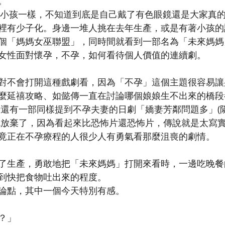
。
在生小孩一樣，不知道到底是自己戴了有色眼鏡還是大家真
裡有少子化。身邊一堆人挑在去年生產，或是有著小孩的
個「媽媽女巫聯盟」，同時間就看到一部名為「未來媽媽
女性面對懷孕，不孕，如何看待個人價值的連續劇。
對不會打開這種戲劇看，因為「不孕」這個主題很容易讓
麼延禧攻略、如懿傳一直在討論哪個娘娘生不出來的橋段都
時還有一部同樣提到不孕夫妻的日劇「嬌妻芳鄰問題多」(
就放棄了，因為看起來比恐怖片還恐怖片，傳說就是太寫
竟正在不孕療程的人很少人有勇氣看那麼沮喪的劇情。
了生產，勇敢地把「未來媽媽」打開來看時，一邊吃晚餐
到快把食物吐出來的程度。
論點，其中一個今天特別有感。
？」