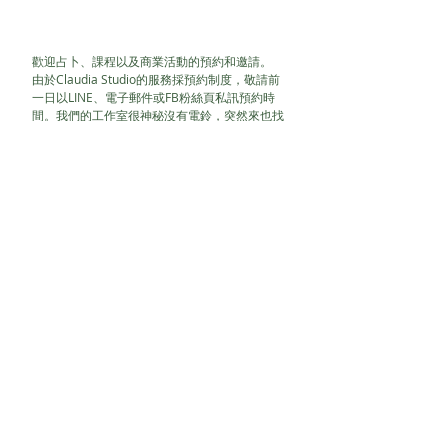
歡迎占卜、課程以及商業活動的預約和邀請。
由於Claudia Studio的服務採預約制度，敬請前
一日以LINE、電子郵件或FB粉絲頁私訊預約時
間。我們的工作室很神秘沒有電鈴，突然來也找
不到人唷
因為魔法的關係用Google Map找地址一定會被
導錯地點。請直接輸入「Claudia Studio」即可
找到我們。
LINE ID : claudiatarot
claudiayeh@hotmail.com.tw
104台北市新生北路一段76巷5號1樓