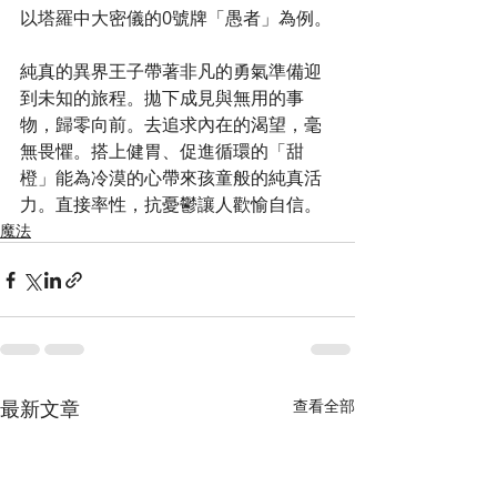
以塔羅中大密儀的0號牌「愚者」為例。
純真的異界王子帶著非凡的勇氣準備迎
到未知的旅程。拋下成見與無用的事
物，歸零向前。去追求內在的渴望，毫
無畏懼。搭上健胃、促進循環的「甜
橙」能為冷漠的心帶來孩童般的純真活
力。直接率性，抗憂鬱讓人歡愉自信。
魔法
最新文章
查看全部