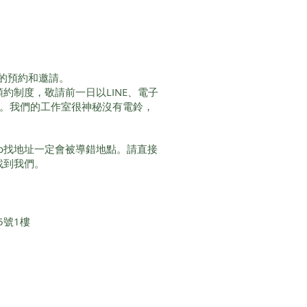
礎班
的預約和邀請。
服務採預約制度，敬請前一日以LINE、電子
間。我們的工作室很神秘沒有電鈴，
Map找地址一定會被導錯地點。請直接
即可找到我們。
5號1樓