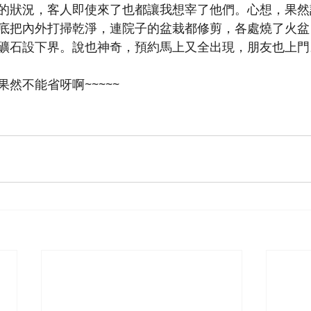
的狀況，客人即使來了也都讓我想宰了他們。心想，果然
底把內外打掃乾淨，連院子的盆栽都修剪，各處燒了火盆
礦石設下界。說也神奇，預約馬上又全出現，朋友也上門
然不能省呀啊~~~~~