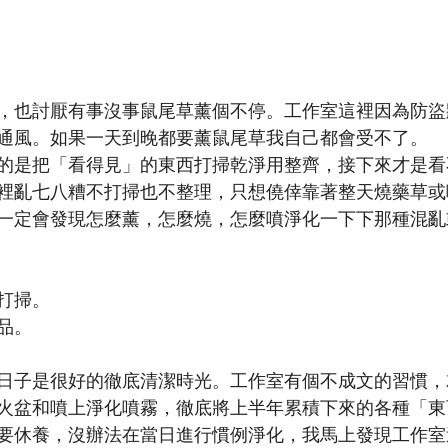
，也討厭有事沒事鼠尾草薰個不停。工作室這裡因為防盜
通風。如果一天到晚都要薰鼠尾草我自己都會受不了。
的是把「看得見」的東西打掃乾淨用整齊，接下來才是看
裡亂七八糟不打掃也不整理，只想僥倖靠著整天燒藥草或
一定會發現怎麼薰，怎麼燒，怎麼噴淨化一下下那種混亂
打掃。
品。
日子是很好的徹底清潔時光。工作室有個不成文的習慣，
火盆和噴上淨化噴霧，徹底將上半年累積下來的各種「東
要休養，沒辦法在當日進行慣例淨化，我馬上發現工作室