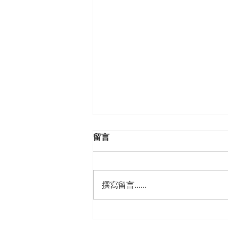
留言
撰寫留言......
阻礙者滾開！束縳的魔法