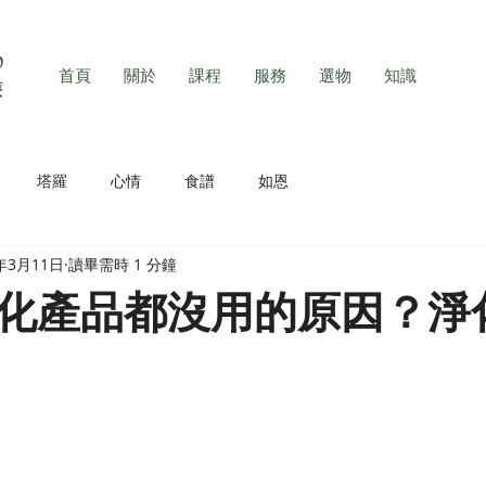
首頁
關於
課程
服務
選物
知識
塔羅
心情
食譜
如恩
2年3月11日
讀畢需時 1 分鐘
化產品都沒用的原因？淨