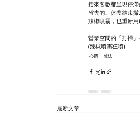
括來客數都呈現停滯
省去的。休養結束撤
辣椒噴霧，也重新用
營業空間的「打掃」果
(辣椒噴霧狂噴)
心情
魔法
最新文章