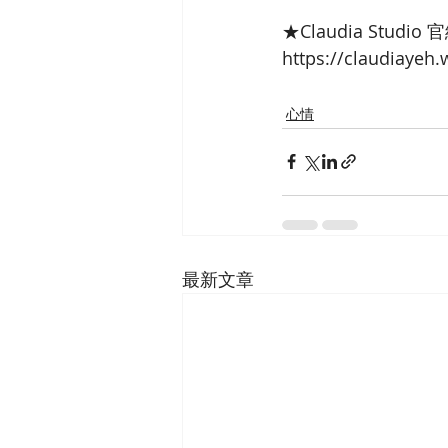
★Claudia Studio 
https://claudiayeh.
心情
最新文章