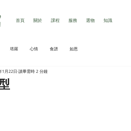
首頁
關於
課程
服務
選物
知識
塔羅
心情
食譜
如恩
8年1月22日
讀畢需時 2 分鐘
型