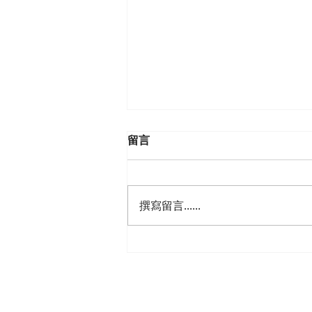
留言
撰寫留言......
面占與函批的區別