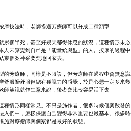
按摩技法時，老師提過芳療師可以分成二種類型。
就累個半死，甚至好幾天都得休息的狀況，這種情形未必
本人未察覺到自己是「能量給與型」的人。按摩的過程中
結束個案神采奕奕地回家去。
型的芳療師，同樣是不限設，但芳療師在過程中會無意識
摩舒服歸舒服但總有種脫力的感覺，於是心想一定多來幾
老師笑說就作生意來說，後者會比較容易活下去。
這種情形同樣常見。不只是施作者，很多時候個案散發的
法入們中，怎樣保護自己變得非常重要也最基本。很多時
措施對療癒師與個案都是最好的狀態。