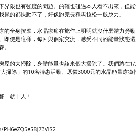
下界限也有強度的問題。的確也碰過本人看不出來，但能
我累的都快動不了，好像跑完長程馬拉松一般脫力。
療的全身按摩，水晶療癒在施作上明明就沒什麼體力勞動
。即使是這樣，每回與個案交流，感受不同的能量狀態還
養。
屋的大掃除，身體能量也該來個大掃除了。我們將在1/20
大掃除」的10名特惠活動。原價3000元的水晶能量療癒推
翻，就十人！
ms/PH6eZQ5eSBj73VIS2