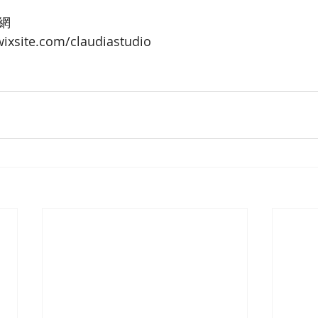
官網
wixsite.com/claudiastudio 