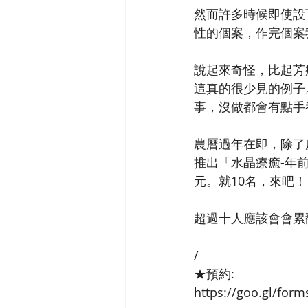
然而許多時候即使設
性的個案，作完個案
說起來奇怪，比起芳
這真的很少見的例子
事，沒做都會有點手
農曆過年在即，除了房
推出「水晶療癒-年前
元。就10名，來吧！
超過十人應該會會累
/
★預約:
https://goo.gl/for