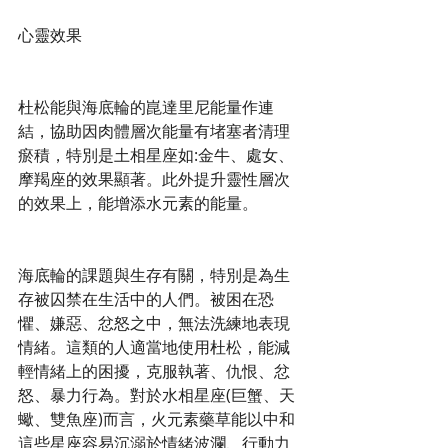
心靈效果
杜松能與海底輪的崑達里尼能量作連
結，協助因肉體層次能量有堵塞者清理
瘀積，特別是土相星座如:金牛、處女、
摩羯座的效果顯著。此外提升靈性層次
的效果上，能增添水元素的能量。
海底輪的課題與生存有關，特別是為生
存被囚禁在生活中的人們。被困在恐
懼、嫌惡、忿怒之中，無法洗練地表現
情緒。這類的人適當地使用杜松，能減
輕情緒上的困擾，克服執著、仇恨、忿
怒、暴力行為。對於水相星座(巨蟹、天
蠍、雙魚座)而言，火元素藥草能以中和
這些星座容易沉溺於情緒波瀾、行動力