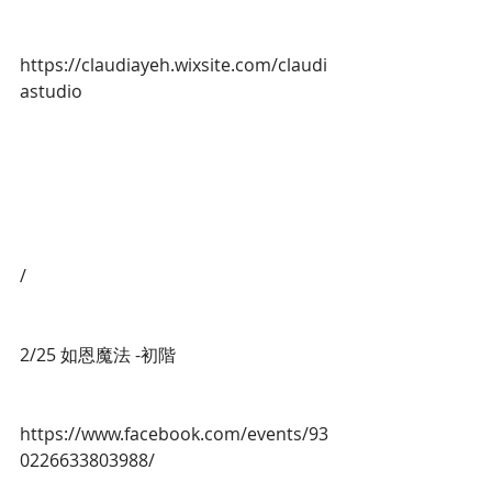
https://claudiayeh.wixsite.com/claudi
astudio
/
2/25 如恩魔法 -初階
https://www.facebook.com/events/93
0226633803988/