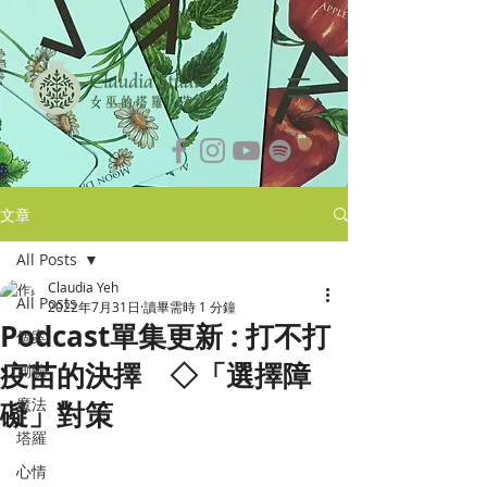
文章
All Posts
Claudia Yeh
All Posts
2022年7月31日
讀畢需時 1 分鐘
Podcast單集更新 : 打不打
個案
疫苗的決擇 ◇「選擇障
測驗
魔法
礙」對策
塔羅
心情