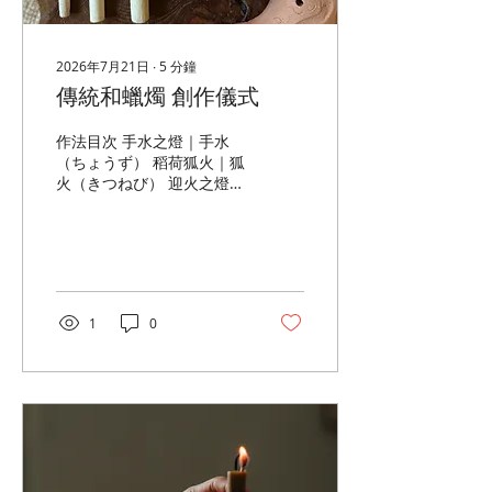
陷害你，妨礙你，離你遠遠
的，有魔法可以限制他們有
害的行動。甚至是對方的消
極作為所帶來的危害。 這類
2026年7月21日
∙
5
分鐘
的魔法其實相當多。在經典
傳統和蠟燭 創作儀式
電影「The Craft」(1996魔
女遊戲)裡也有出現唷。女主
作法目次 手水之燈｜手水
角因為同伴們利用魔法胡作
（ちょうず） 稻荷狐火｜狐
非為以絲線來束縛對方。雖
火（きつねび） 迎火之燈｜
然電影裡沒有成功，不過就
迎え火（むかえび） 手水之
個人經驗來說其實很好用。
燈 ちょうず 適合 重新開
很適合職場經常遇到小人的
始、轉換心情、進入冥想
人試試。 【材料】 1、黑或
前。 日本文化 參拜神社之
白蠟燭一根。 2、白色綿線
前，人們會先來到手水舍，
21-31公分。 3、一小碗海
以清水洗淨雙手與心境，再
鹽。 【作法】...
1
0
走向神前。這項傳統已有千
年歷史，象徵以潔淨與恭敬
迎接新的開始。 今日儀式
準備 一枝和蠟燭 一碗清水
一條乾淨的小布 步驟 ① 先
不點燃蠟燭。 ② 將指尖沾
取清水，輕輕擦拭雙手，再
用布擦乾。 ③ 點燃和蠟