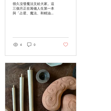
很久沒發魔法文給大家。這
三個月正在籌備人生第一本
與「占星、魔法、和精油」
相關的書。加上一周有三、
四天得當訓獸師帶二頭周歲
幼獸，工作時間仍然很緊
迫。前陣子收到一本新書，
裡面有許多簡單的魔法，不
管是材料或施作過程都相當
4
0
簡單，很推薦女巫初學者購
入。大家不要小看這類簡單
小魔法，其實效果意外的
好。重點在強烈的意願和專
注。以下介紹一個近期覺得
非常好用的魔法。 惹事生非
者的束縳魔法 不管你的個性
多隨和，生活中一定會碰到
讓你怒火中燒或厭惡萬分的
人。因為魔法中「三倍原
則」的關係，我們絕對不會
鼓勵你詛咒對方，但要從這
些小人與惡人中保護自己仍
是必要的。希望他們別再來