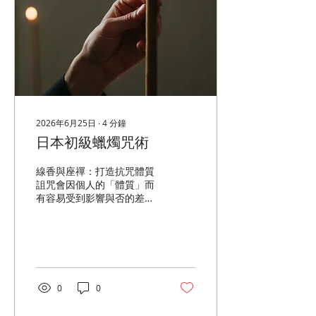
燭，凝視火焰片刻。 ④ 雙
手靠近燭光，誦念三次： 清
き水、清き火。我が心、今
ここに澄みわたる。(きよき
みず、きよき ひ。わが こ
ころ、いま ここに すみわ
たる。) 清淨之水，清淨之
火，願我的心，此刻澄澈安
然。 ⑤ 靜坐三分鐘，讓火
焰陪伴呼吸。 ⑥ 心懷感
2026年6月25日
∙
4
分鐘
謝，熄滅燭火。 稻荷狐火
日本初級蠟燭咒術
きつねび 適合 開啟新計
畫、迎接機會、祈求豐盛 文
線香與座禪：打造抗咒體質
化 京都伏見稻荷大社有無數
詛咒會因個人的「體質」而
朱紅色鳥居，也流傳著「狐
有容易受到影響與否的差
火」的傳說。相傳夜晚山林
別： 容易受詛咒的人： 往
間閃爍的微光，是稻荷神使
往過度思考、情緒起伏劇
——白狐留下的光芒，為迷
烈，屬於「違反自然常理」
路的人指引方向，也象徵新
的生活狀態。 不易受詛咒的
的契機即將到來。 在日本，
人： 生活順應自然規律，關
油揚げ（豆皮）是稻荷信仰
鍵時刻能保持「無心（摒除
中最具代表性的供品。相傳
0
0
雜念）」並採取行動。這種
白狐喜愛豆皮，...
人體內充滿了自然清淨的能