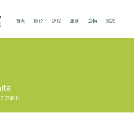
首頁
關於
課程
服務
選物
知識
ita
0
追蹤中