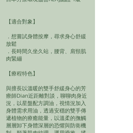
【適合對象】
．想嘗試身體按摩，尋求身心舒緩
放鬆
．長時間久坐久站，腰背、肩頸肌
肉緊繃
​【療程特色】
與擅長以溫暖的雙手舒緩身心的芳
療師Dian近距離對談，聊聊肉身近
況，以星盤配方調油，視情況加入
身體需求用油，透過安穩的雙手傳
遞植物的療癒能量，以溫柔的撫觸
層層卸下身體深層的恐懼與防衛機
制，順著肌肉紋理，運用滑推、揉