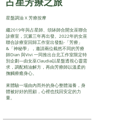
占星芳療之旅
​星盤調油 X 芳療按摩
繼2019年與占星師、頌缽師合開女巫聯合
診療室，沉澱三年再出發。2022年的女巫
聯合診療室回歸工作室出發點-「芳療」
&「神秘學」，邀請兩位截然不同的芳療
師Dian 與Vivi 一同推出台北工作室限定特
別企劃—由女巫Claudia以星盤透視心靈需
求，調配精油解方，再由芳療師以溫柔的
撫觸療癒身心。
來體驗一場由內而外的身心整體滋養，身
體被好好的照顧，心裡也找回安定的力
量。