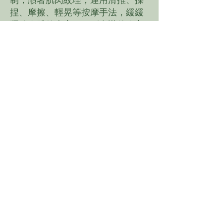
捏、摩擦、輕晃等按摩手法，緩緩
釋放身體的瘀塞，回到合諧的身心
韻律。
台北工作坊限定・身星療
癒
女巫の聯合診療室開
催