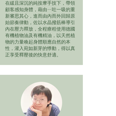
在緩且深沉的純按摩手技下，帶領
顧客感知身體，藉由ㄧ吐一吸的重
新審思其心，進而由內而外回歸原
始節奏律動，佐以水晶撥筋棒導引
內在壓力釋放，全程療程使用德國
有機植物油及有機精油，以天然植
物的力量喚起身體順應自然的本
性，灌入宛如新芽的悸動，得以真
正享受釋壓後的快意舒適。