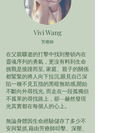
Vivi Wang
​芳療師
在父親驟逝的打擊中找到整頓內在
靈魂序列的勇氣，更沒有料到生命
挑戰是接踵而至, 家庭、親子的關係
都緊緊的將人向下拉沉,眼見自己深
陷一種不見五指的黑暗無助感,開始
不斷向外尋找光, 而走在一段孤獨但
不孤單的尋找路上，卻⋯赫然發現
光其實都在每個人的心上。
無論身體因生命經驗儲存了多少不
安與緊抓,藉由芳療師叩擊、深壓、