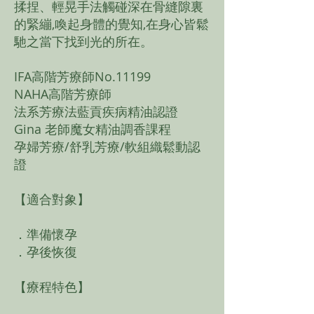
揉捏、輕晃手法觸碰深在骨縫隙裏
的緊繃,喚起身體的覺知,在身心皆鬆
馳之當下找到光的所在。
IFA高階芳療師No.11199
NAHA高階芳療師
法系芳療法藍貢疾病精油認證
Gina 老師魔女精油調香課程
孕婦芳療/舒乳芳療/軟組織鬆動認
證
【適合對象】
．準備懷孕
​．孕後恢復
【療程特色】