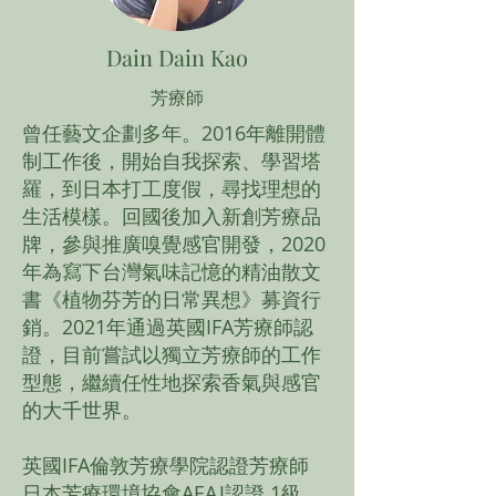
Dain Dain Kao
芳療師
曾任藝文企劃多年。2016年離開體
制工作後，開始自我探索、學習塔
羅，到日本打工度假，尋找理想的
生活模樣。回國後加入新創芳療品
牌，參與推廣嗅覺感官開發，2020
年為寫下台灣氣味記憶的精油散文
書《植物芬芳的日常異想》募資行
銷。2021年通過英國IFA芳療師認
證，目前嘗試以獨立芳療師的工作
型態，繼續任性地探索香氣與感官
的大千世界。
英國IFA倫敦芳療學院認證芳療師
日本芳療環境協會AEAJ認證 1級