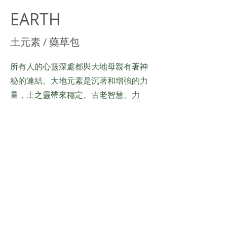
EARTH
土元素 / 藥草包
所有人的心靈深處都與大地母親有著神
秘的連結。大地元素是沉著和增強的力
量，土之靈帶來穩定、古老智慧、力
量。從壯麗山巒到徐緩山丘，再到甜美
的藥草植物，大地帶來療癒與力量。當
大地母親進駐，你能會自己與周圍的人
帶來影響，且更能感受到內在力量。