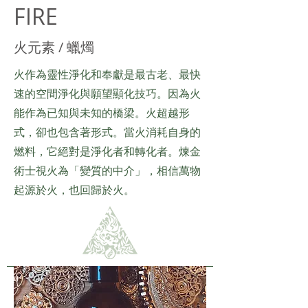
FIRE
火元素 / 蠟燭
​火作為靈性淨化和奉獻是最古老、最快
速的空間淨化與願望顯化技巧。因為火
能作為已知與未知的橋梁。火超越形
式，卻也包含著形式。當火消耗自身的
燃料，它絕對是淨化者和轉化者。煉金
術士視火為「變質的中介」，相信萬物
起源於火，也回歸於火。