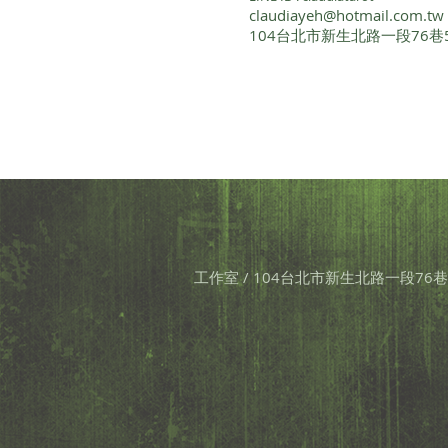
claudiayeh@hotmail.com.tw
很適合職場經常遇到小人的人
104台北市新生北路一段76巷
【材料】 1、黑或白蠟燭一根。
綿線21-31公分。 3、一小碗海
法】...
工作室 / 104台北市新生北路一段76巷