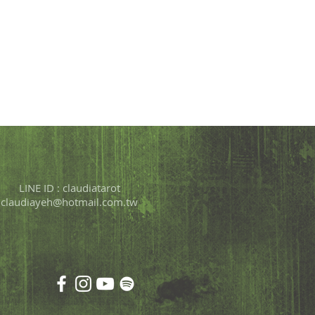
，此時不需要刻意去壓抑或消除它，讓
自然流露、隨它去即可。 能量感知：
你把注意力完全集中在手掌上時，通常
漸漸感覺
LINE ID : claudiatarot
claudiayeh@hotmail.com.tw