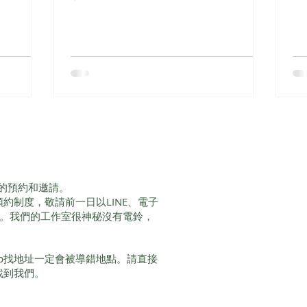
面有許多簡
前。 日本文化 參拜神社之前，人們會先
生
過程都相當
來到手水舍，以清水洗淨雙手與心境，再
自
。大家不要
走向神前。這項傳統已有千年歷史，象徵
雜
果意外的
以潔淨與恭敬迎接新的開始。 今日儀式
自
。以下介紹
準備 一枝和蠟燭 一碗清水 一條乾淨的小
透
 惹事生
布 步驟 ① 先不點燃蠟燭。 ② 將指尖沾
內
多隨和，
取清水，輕輕擦拭雙手，再用布擦乾。
一
燒或厭惡萬
③ 點燃和蠟燭，凝視火焰片刻。 ④ 雙手
具
則」的關
靠近燭光，誦念三次： 清き水、清き
實
對方，但要
火。我が心、今ここに澄みわたる。(き
燭
仍是必要
よき みず、きよき ひ。わが こころ、い
靜
的預約和邀請。
妨礙你，離
ま ここに すみわたる。) 清淨之水，清淨
靜
服務採預約制度，敬請前一日以LINE、電子
們有害的行
之火，願我的心，此刻澄澈安然。 ⑤ 靜
完
間。我們的工作室很神秘沒有電鈴，
帶來的危
坐三分鐘，讓火焰陪伴呼吸。 ⑥ 心懷感
引
在經典電
謝，熄滅燭火。 稻荷狐火 きつねび 適
上
戲)裡也有
合 開啟新計畫、迎接機會、祈求豐盛 文
掌
Map找地址一定會被導錯地點。請直接
用魔法胡作
即可找到我們。
化 京都伏見稻荷大社有無數朱紅色鳥
師
電影裡沒有
居，也流傳著「狐火」的傳說。相傳夜晚
入
實很好用。
山林間閃爍的微光，是稻荷神使——白狐
吸