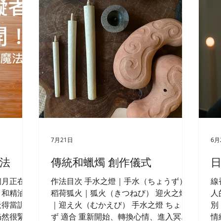
7月21日
6月
法
傳統和蠟燭 創作儀式
個月正在籌
作法目次 手水之燈｜手水（ちょうず）
線
、和精油」
稻荷狐火｜狐火（きつねび） 迎火之燈
人
天得當訓獸
｜迎え火（むかえび） 手水之燈 ちょう
別
仍然很緊
ず 適合 重新開始、轉換心情、進入冥想
情