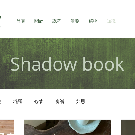
首頁
關於
課程
服務
選物
知識
Shadow book
法
塔羅
心情
食譜
如恩