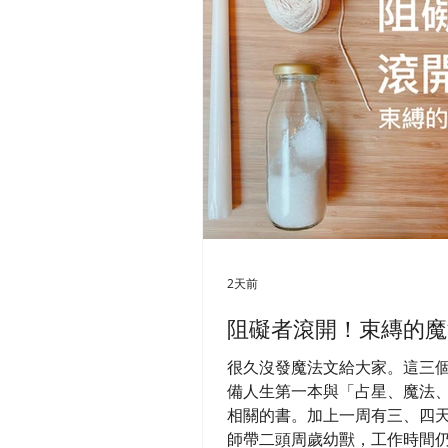
2天前
阻礙者滾開！束縳的魔
很久沒發魔法文給大家。這三
備人生第一本與「占星、魔法
相關的書。加上一周有三、四
師帶二頭周歲幼獸，工作時間