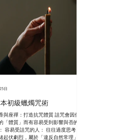
25日
日本初級蠟燭咒術
香與座禪：打造抗咒體質 詛咒會因個
的「體質」而有容易受到影響與否的差
： 容易受詛咒的人： 往往過度思考、
緒起伏劇烈，屬於「違反自然常理」的