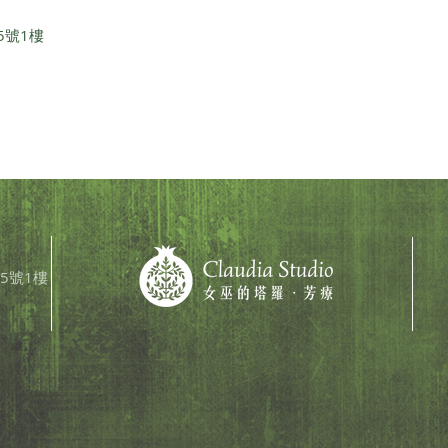
試試。
留下的光芒，為迷路的人指引方向，也象
念
5號1樓
 2、白色
徵新的契機即將到來。 在日本，油揚げ
它
鹽。 【作
（豆皮）是稻荷信仰中最
當
會
5號1樓​