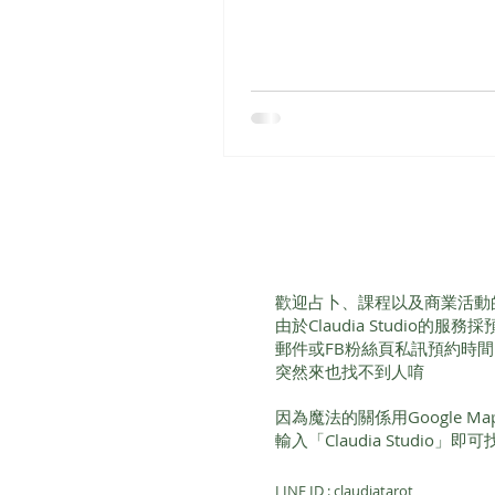
迫。前陣子收到一本新書，裡
單的魔法，不管是材料或施作
簡單，很推薦女巫初學者購入
小看這類簡單小魔法，其實效
好。重點在強烈的意願和專注
一個近期覺得非常好用的魔法。
非者的束縳魔法 不管你的個性
生活中一定會碰到讓你怒火中
分的人。因為魔法中「三倍原
係，我們絕對不會鼓勵你詛咒
從這些小人與惡人中保護自己
歡迎占卜、課程以及商業活動
的。希望他們別再來陷害你，
由於Claudia Studio的
你遠遠的，有魔法可以限制他
郵件或FB粉絲頁私訊預約時
動。甚至是對方的消極作為所
突然來也找不到人唷
害。 這類的魔法其實相當多。
影「The Craft」(1996魔女遊
因為魔法的關係用Google 
出現唷。女主角因為同伴們利
輸入「Claudia Studio」
非為以絲線來束縛對方。雖然
LINE ID : claudiatarot
成功，不過就個人經驗來說其