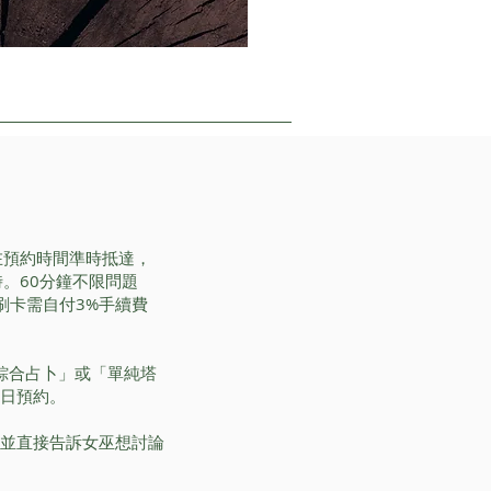
請在預約時間準時抵達，
。60分鐘不限問題
刷卡需自付3%手續費
「綜合占卜」或「單純塔
日預約。
並直接告訴女巫想討論