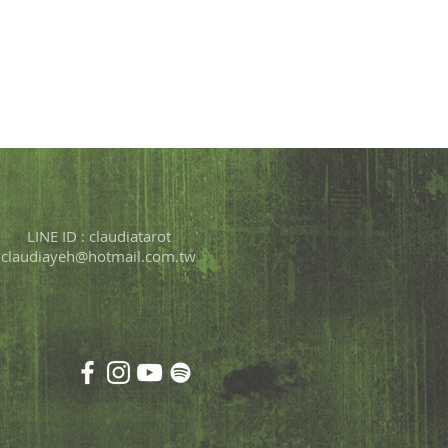
LINE ID : claudiatarot
claudiayeh@hotmail.com.tw