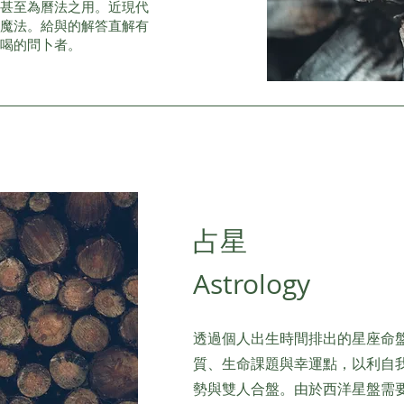
時甚至為曆法之用。近現代
作魔法。給與的解答直解有
喝的問卜者。
​占星
Astrology
透過個人出生時間排出的星座命
質、生命課題與幸運點，以利自
勢與雙人合盤。由於西洋星盤需