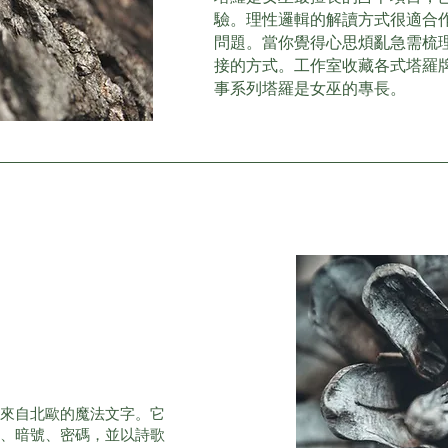
驗。理性邏輯的解讀方式很適合
問題。當你覺得心思煩亂急需梳
接的方式。工作室收藏各式塔羅
事系列塔羅是女巫的專長。
是來自北歐的魔法文字。它
術、暗號、密碼，並以詩歌