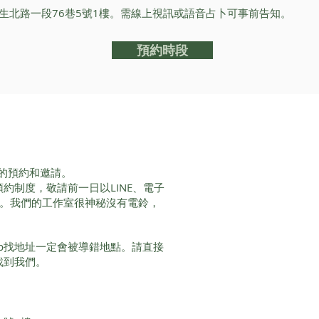
生北路一段76巷5號1樓。需線上視訊或語音占卜可事前告知。
預約時段
的預約和邀請。
服務採預約制度，敬請前一日以LINE、電子
間。我們的工作室很神秘沒有電鈴，
Map找地址一定會被導錯地點。請直接
即可找到我們。