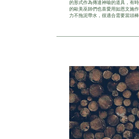
的形式作為傳達神喻的道具，有
的歐美巫師們也喜愛用如恩文施
力不拖泥帶水，很適合需要當頭棒