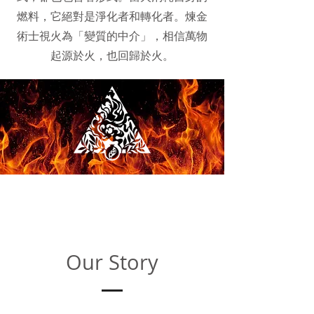
燃料，它絕對是淨化者和轉化者。煉金
術士視火為「變質的中介」，相信萬物
起源於火，也回歸於火。
Our Story