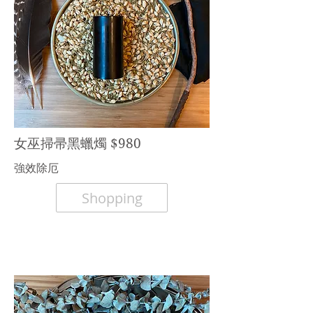
​女巫掃帚黑蠟燭 $980
強效除厄
Shopping