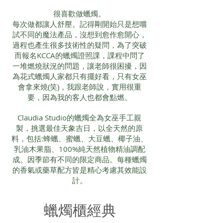
很喜歡做蠟燭。
每次做都讓人舒壓。記得剛開始只是想嚐
試不同的魔法產品，沒想到愈作愈開心，
過程也產生很多技術性的疑問，為了突破
而報名KCCA的蠟燭證照課，課程中問了
一堆燃燒狀況的問題，讓老師很困擾，因
為花式蠟燭人家都只有擺好看，只有女巫
會拿來燒(笑)，我跟老師說，實用很重
要，因為我的客人也都會點燃。
Claudia Studio的蠟燭全為女巫手工親
製，挑選最佳天象吉日，以全天然的原
料，包括:蜂蠟、蜜蠟、大豆蠟、椰子油、
乳油木果脂、100%純天然植物精油調配
成。因季節有不同的限定商品。每種蠟燭
的香氣或藥草配方皆是精心考慮其效能設
計。
​蠟燭櫃經典