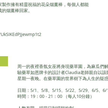
家製作擁有精靈祝福的花朵烟薰棒，每個人都能
成的烟薰棒回家。
s/UkSIKEdPJjewmp1t2
周一的夜裡香氛女巫將身現藥草園，為麻瓜們
驗藥草如恩牌卡的設計者Claudia老師親自以
星期一夜晚。在藥草園的世界樹下為人生的疑
日期：5/1、5/8、5/15、5/22、5/29、6/5、
時間：19：00 - 21：00 （每人10分鐘）