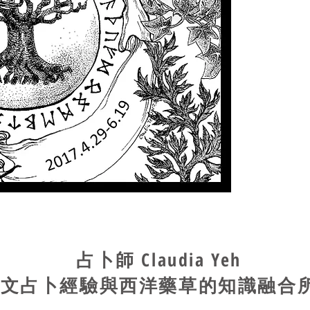
在生命樹下
所，也是通
當你收到這
到繁華街區
你拾階而上
樹下藥草園
占卜師 Claudia Yeh
符文占卜經驗與西洋藥草的知識融合