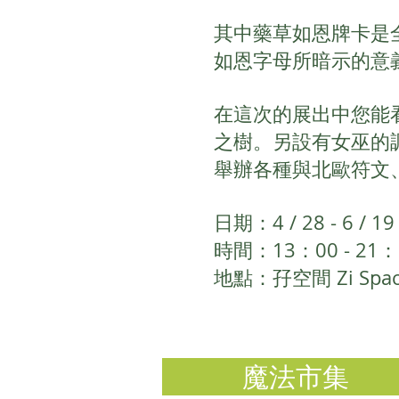
其中藥草如恩牌卡是
如恩字母所暗示的意
在這次的展出中您能
之樹。另設有女巫的調
舉辦各種與北歐符文
日期：4 / 28 - 6 / 19
時間：13：00 - 21：
地點：孖空間 Zi S
魔法市集