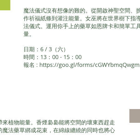
魔法儀式沒有想像的難的。從開啟神聖空間、
作祈福紙條到灌注能量。女巫將在世界樹下指
法儀式。運用你手上的藥草如恩牌卡和簡單工
量。
日期：6 / 3（六）
時間：13：00 - 15：00
報名 :
https://goo.gl/forms/cGWYbmqQwgm
帶來植物能量。香煙裊裊能將空間的壞東西趕走
的魔法藥草綁成花束，在綿線纏繞的同時也將心