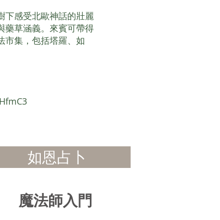
樹下感受北歐神話的壯麗
與藥草涵義。來賓可帶得
法市集，包括塔羅、如
。
NHfmC3
如恩占卜
​魔法師入門