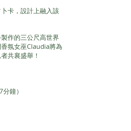
占卜卡，設計上融入該
手製作的三公尺高世界
女巫Claudia將為
瓜者共襄盛舉！
口7分鐘）