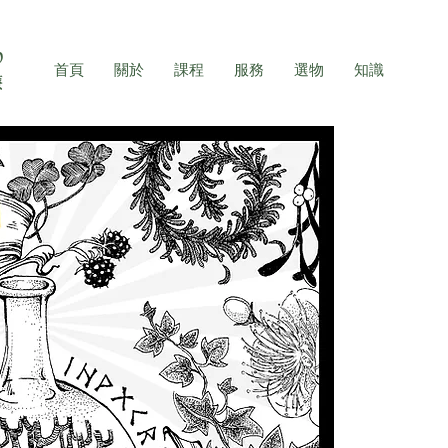
首頁
關於
課程
服務
選物
知識
The 
Rune a
親愛的敬啟
樹下藥草園
神秘的北歐