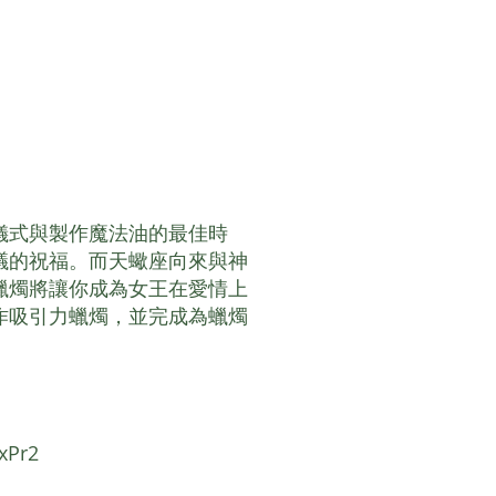
儀式與製作魔法油的最佳時
議的祝福。而天蠍座向來與神
蠟燭將讓你成為女王在愛情上
作吸引力蠟燭，並完成為蠟燭
xPr2