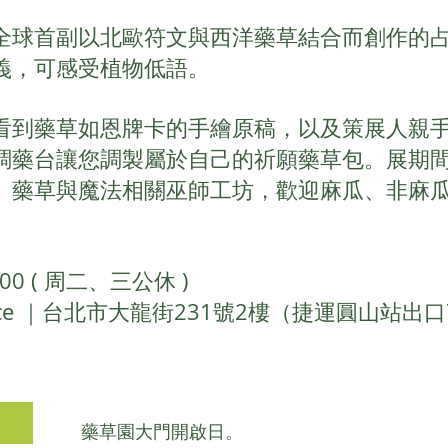
全球首副以北歐符文與西洋藥草結合而創作的
義，可感受植物低語。
看到藥草如恩牌卡的手繪原稿，以及策展人親
藥台讓您調製屬於自己的祈願藥草包。展期間香氛
、藥草與魔法相關巫師工坊，歡迎麻瓜、非麻
00 ( 周二、三公休 )
pace ｜台北市大龍街231號2樓（捷運圓山站出
藥草園大門開啟日。