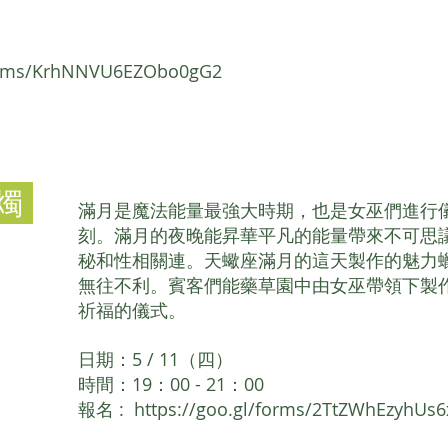
forms/KrhNNVU6EZObo0gG2
燭
滿月是魔法能量最強大時期，也是女巫們進行
刻。滿月的夜晚能昇華平凡的能量帶來不可思
秘和性相關連。天蠍座滿月的這天製作的魅力
無往不利。賓客們能藥草園中由女巫帶領下製
祈福的儀式。
日期：5 / 11（四）
時間：19：00 - 21：00
報名 :
https://goo.gl/forms/2TtZWhEzyhUs6