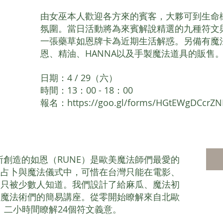
由女巫本人歡迎各方來的賓客，大夥可到生命
氛圍。當日活動將為來賓解說精選的九種符文
一張藥草如恩牌卡為近期生活解惑。另備有魔
恩、精油、HANNA以及手製魔法道具的販售
日期：4 / 29（六）
時間：13：00 - 18：00
報名：
https://goo.gl/forms/HGtEWgDCcrZ
所創造的如恩（RUNE）是歐美魔法師們最愛的
在占卜與魔法儀式中，可惜在台灣只能在電影、
竅只被少數人知道。我們設計了給麻瓜、魔法初
的魔法術們的簡易講座。從零開始瞭解來自北歐
。二小時間瞭解24個符文義意。