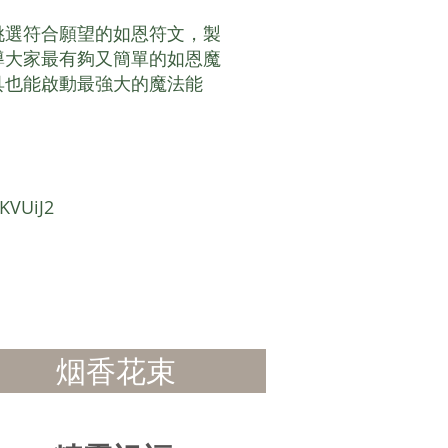
挑選符合願望的如恩符文，製
導大家最有夠又簡單的如恩魔
具也能啟動最強大的魔法能
KVUiJ2
烟香花束