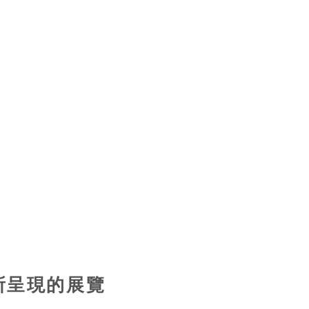
成長茁壯，是魔法師的能量聚會
往靈魂深處的神聖領域。
封邀請函，表示你已被選上，找
中那道小門後的藥草園入口，請
，我們在樹下的藥草園等你。
管理者 敬上
所呈現的展覽