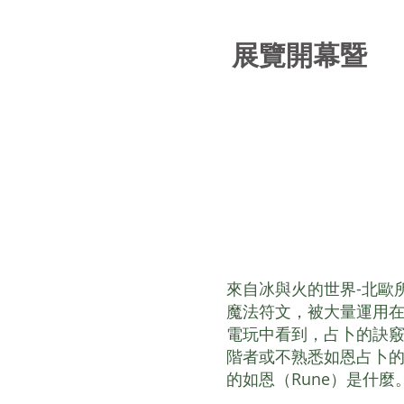
展覽開幕
​暨
來自冰與火的世界-北歐
魔法符文，被大量運用
電玩中看到，占卜的訣
階者或不熟悉如恩占卜
的如恩（Rune）是什麼