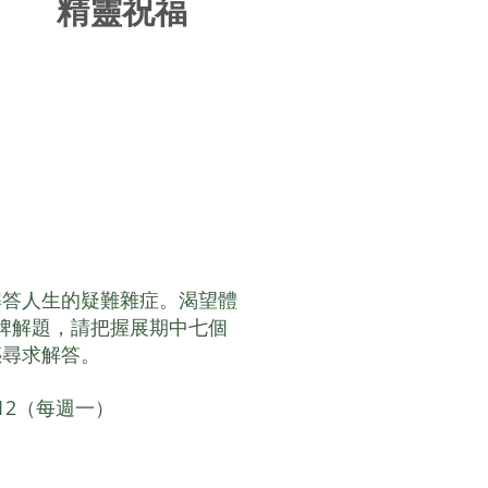
​精靈祝福
解答人生的疑難雜症。渴望體
該牌解題，請把握展期中七個
惑尋求解答。
6/12（每週一）