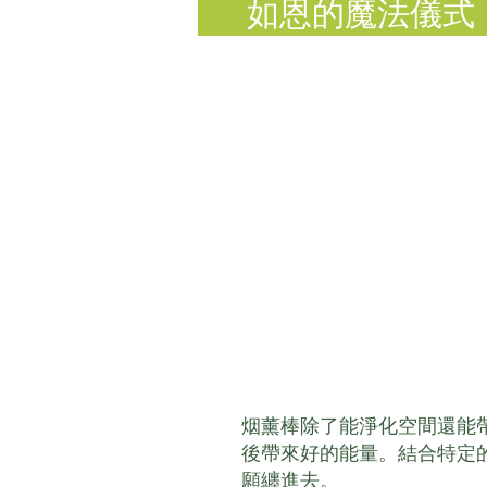
如恩的魔法儀式
烟薰棒除了能淨化空間還能
後帶來好的能量。結合特定
願纏進去。