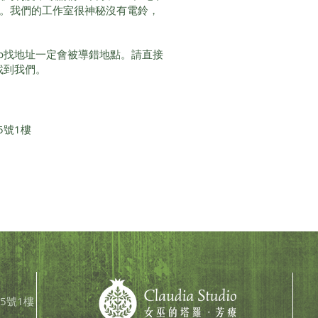
間。我們的工作室很神秘沒有電鈴，
Map找地址一定會被導錯地點。請直接
即可找到我們。
5號1樓
5號1樓​