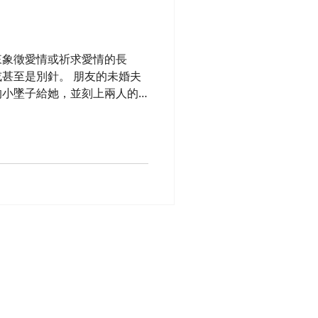
來象徵愛情或祈求愛情的長
甚至是別針。 朋友的未婚夫
的小墜子給她，並刻上兩人的
的心。」我覺得真的超浪漫
工精緻有動脈，真是美極了。只