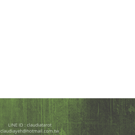
LINE ID : claudiatarot
claudiayeh@hotmail.com.tw