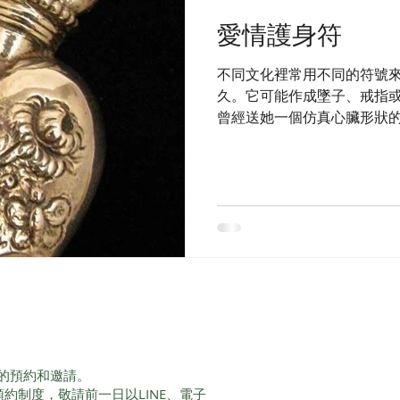
愛情護身符
不同文化裡常用不同的符號
久。它可能作成墜子、戒指或
曾經送她一個仿真心臟形狀
英文縮字告訴她:「你擁有我
的…(融化)。那顆小心臟作
是收到「真心」的朋友...
的預約和邀請。
服務採預約制度，敬請前一日以LINE、電子