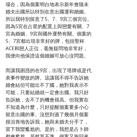
場合，因為個案明白地表示新年會隨未
婚夫出國所以特別在意出國運和婚姻。
所以我特別留意了5、7、9宮三個宮位。
因為5宮在占星的配置上與戀愛有關、7
宮為婚姻、9宮與國外運勢有關。個案的
5、7宮都出現非常好的牌，包括聖杯
ACE和戀人正位，毫無疑問地非常好，
我便向他保證這個婚姻可放心沒問題。
而讓我困惑的在9宮，出現了塔牌或是代
表事件變故的牌。這讓我不得不告訴她
婚會結但可能出不了國，她對我表示不
可能，只要結婚就一定會出國。我只好
告訴她，去不了的機會很高。但我實在
不知道為什麼，只好提醒個案要多小心
留意出國的事。沒想到過了幾個月個案
很沮喪地告訴我，她與未婚夫分手了，
當下我蠻尷尬的。是的，我想是占卜師
都會尷尬，居然算不準，個案又跑回來