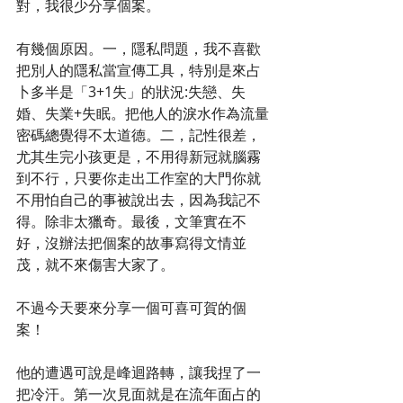
對，我很少分享個案。
有幾個原因。一，隱私問題，我不喜歡
把別人的隱私當宣傳工具，特別是來占
卜多半是「3+1失」的狀況:失戀、失
婚、失業+失眠。把他人的淚水作為流量
密碼總覺得不太道德。二，記性很差，
尤其生完小孩更是，不用得新冠就腦霧
到不行，只要你走出工作室的大門你就
不用怕自己的事被說出去，因為我記不
得。除非太獵奇。最後，文筆實在不
好，沒辦法把個案的故事寫得文情並
茂，就不來傷害大家了。
不過今天要來分享一個可喜可賀的個
案！
他的遭遇可說是峰迴路轉，讓我捏了一
把冷汗。第一次見面就是在流年面占的