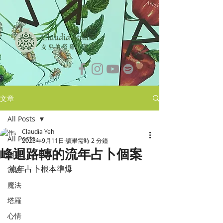
文章
All Posts
Claudia Yeh
All Posts
2023年9月11日
讀畢需時 2 分鐘
峰迴路轉的流年占卜個案
個案
流年占卜根本準爆
測驗
魔法
塔羅
心情