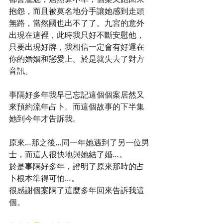
抱怨，而且被莫名地分手讓她感到走頭
無路，當然國也出不了了。九宮的意外
出現在這裡，此時我只好不斷安慰他，
只要出現好牌，我相信一定會有好運在
你的婚姻和戀愛上。於是就失去了對方
音訊。
事隔好多年我早已忘記這個個案居然又
來預約流年占卜。而這個故事的下半集
她到今年才告訴我。
原來…那之後…同一年她遇到了另一位男
士，而這人很快地與她結了婚…。
於是事隔好多年，證明了原來那時的占
卜根本準得可怕…。
很感謝個案隔了這麼多年回來告訴我這
個。