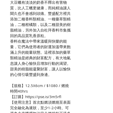
大豆蠟有淡淡的奶香不釋出有害物
質，比人工蠟更健康，而純精油讓人
聞久也不會感到頭痛。豐盛配方裡共
添加二種香料類精油、一種藥草類精
油，二種柑橘類，以及二種甜美的樹
脂精油，另外加入自杜拜香料市集攜
回的高品質乳香原粒。
香料在魔法中帶來溫暖與快樂的能
量，它們為使用者的財運加溫帶來飽
滿上升的能量狀態。這裡添加的藥草
類精油是經典的財富配方，有大地氣
息讓人身心愉快且增加行動的渴望。
甜美的樹脂能凝聚財富，讓人以愉快
的心情引吸豐盛到身邊。
【規格】12.5X6cm / $1080 / 燃燒
時間40hrs
【訂購】https://pse.is/3m5rfl
【使用注意】首次點燃須燃燒至表面
完全融化為液狀，至少1-2小時。可