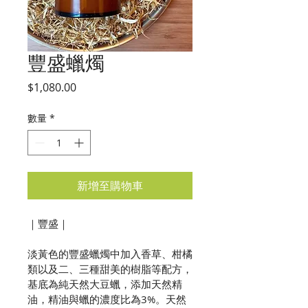
豐盛蠟燭
價
$1,080.00
格
數量
*
新增至購物車
｜豐盛｜
淡黃色的豐盛蠟燭中加入香草、柑橘
類以及二、三種甜美的樹脂等配方，
基底為純天然大豆蠟，添加天然精
油，精油與蠟的濃度比為3%。天然