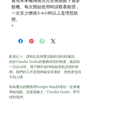
避免未來蠟燭無法完全燃燒餘下過多
餘蠟。每次開始使用時請觀看願望，
一次至少燃燒3-4小時以上是理想狀
態。
+
歡迎占卜、課程以及商業活動的預約和邀請。
由於Claudia Studio的服務採預約制度，敬請前
一日以LINE、電子郵件或FB粉絲頁私訊預約時
間。我們的工作室很神秘沒有電鈴，突然來也找
不到人唷
因為魔法的關係用Google Map找地址一定會被
導錯地點。請直接輸入「Claudia Studio」即可
找到我們。
LINE ID : claudiatarot
claudiayeh@hotmail.com.tw
104台北市新生北路一段76巷5號1樓