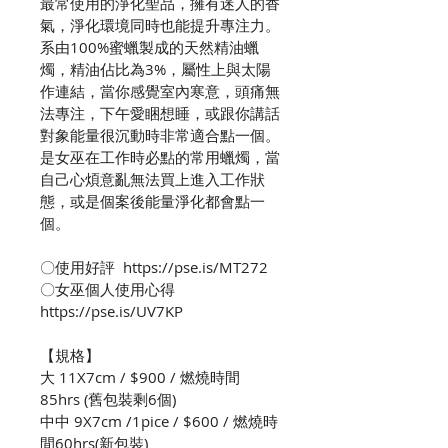
最常使用的淨化聖品，擁有迷人的香
氣，淨化環境同時也能提升專注力。
系由100%蜜蠟製成的天然精油蠟
燭，精油佔比為3%，屬性上與太陽
作連結，當你感覺室內寒意，頭痛無
法專注，下午愛睏想睡，或跟你講話
對象能量很沉動時非常適合點一個。
是女巫在工作時必點的常用蠟燭，當
自己心煩意亂無法買上進入工作狀
態，或是個案後能量淨化都會點一
個。

〇使用好評  https://pse.is/MT272

〇女巫個人使用心得　
https://pse.is/UV7KP

【規格】

大 11X7cm / $900 / 燃燒時間
85hrs (舊包裝剩6個)

中中 9X7cm /1pice / $600 / 燃燒時
間60hrs(新包裝)
