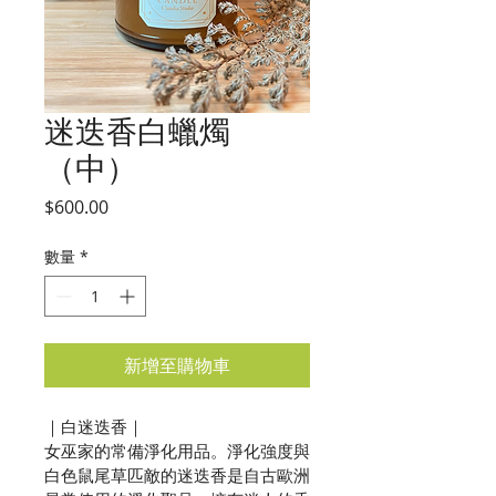
迷迭香白蠟燭
（中）
價
$600.00
格
數量
*
新增至購物車
｜白迷迭香｜

女巫家的常備淨化用品。淨化強度與
白色鼠尾草匹敵的迷迭香是自古歐洲