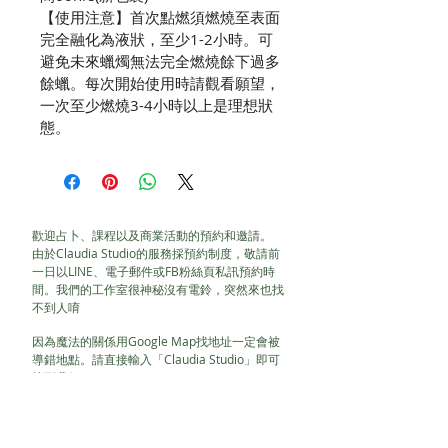
【使用注意】首次點燃須燃燒至表面
完全融化為液狀，至少1-2小時。可
避免未來蠟燭無法完全燃燒餘下過多
餘蠟。每次開始使用時請觀看願望，
一次至少燃燒3-4小時以上是理想狀
態。
歡迎占卜、課程以及商業活動的預約和邀請。
由於Claudia Studio的服務採預約制度，敬請前
一日以LINE、電子郵件或FB粉絲頁私訊預約時
間。我們的工作室很神秘沒有電鈴，突然來也找
不到人唷
因為魔法的關係用Google Map找地址一定會被
導錯地點。請直接輸入「Claudia Studio」即可
找到我們。
LINE ID : claudiatarot
claudiayeh@hotmail.com.tw
104台北市新生北路一段76巷5號1樓