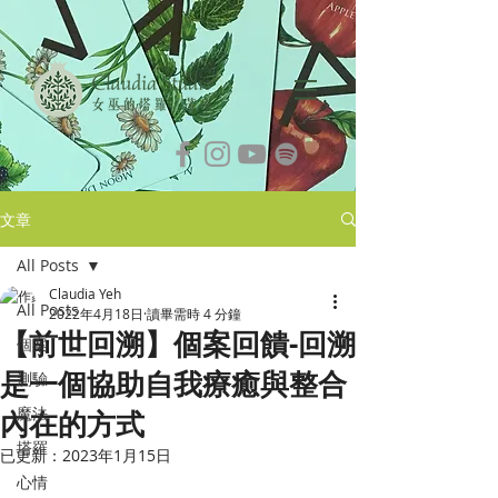
文章
All Posts
Claudia Yeh
All Posts
2022年4月18日
讀畢需時 4 分鐘
【前世回溯】個案回饋-回溯
個案
是一個協助自我療癒與整合
測驗
魔法
內在的方式
塔羅
已更新：
2023年1月15日
心情