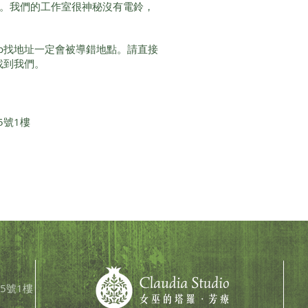
間。我們的工作室很神秘沒有電鈴，
Map找地址一定會被導錯地點。請直接
即可找到我們。
5號1樓
5號1樓​