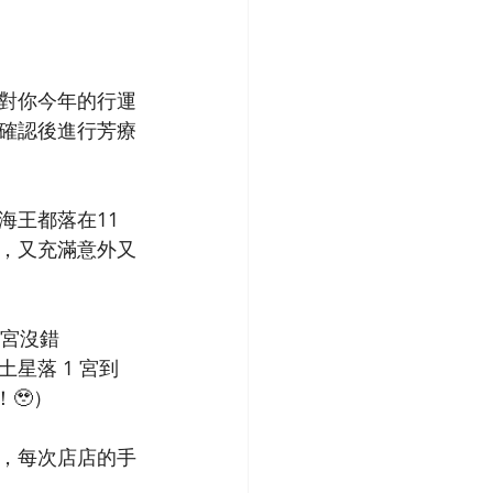
針對你今年的行運
確認後進行芳療
海王都落在11
，又充滿意外又
1宮沒錯
星落 1 宮到
🥹）
，每次店店的手