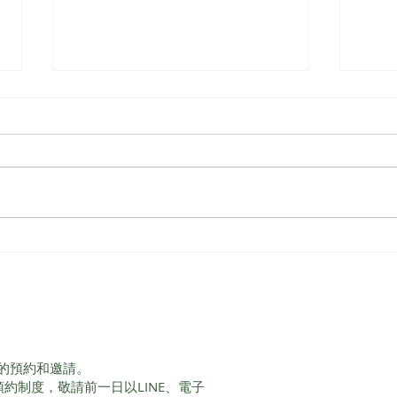
峰迴
Claudia Studio-共好空間
【暖心時光．駐點占卜計畫】
每周四見!
的預約和邀請。
服務採預約制度，敬請前一日以LINE、電子