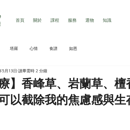
首頁
關於
課程
服務
選物
知識
塔羅
心情
食譜
如恩
2年5月13日
讀畢需時 2 分鐘
療】香峰草、岩蘭草、檀
可以截除我的焦慮感與生