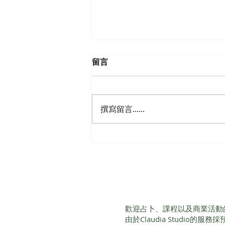
留言
撰寫留言......
【心靈陪伴工坊】駐點療癒師
服務
歡迎占卜、課程以及商業活動
由於Claudia Studio的