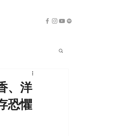
香、洋
存恐懼