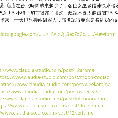
囉  店店在台北時間越來越少了，各位女巫教信徒快來報
芳療 1.5 小時，加前後諮商換洗，建議不要太趕留個2.5-
歡慢慢來，一天也只接兩組客人，報名記得要寫是看到我的
/docs.google.com/....../1FAIpQLSexZxGc....../viewform
s://www.claudia-studio.com/post/12aroma
ttps://www.claudia-studio.com/post/moon-zodiac
 
https://www.claudia-studio.com/post/weekaroma1
tps://www.claudia-studio.com/post/wheelyear
s://www.claudia-studio.com/post/fullmoonaroma
tps://www.claudia-studio.com/post/fireelement
//www.claudia-studio.com/post/12perfume