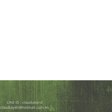
LINE ID : claudiatarot
claudiayeh@hotmail.com.tw