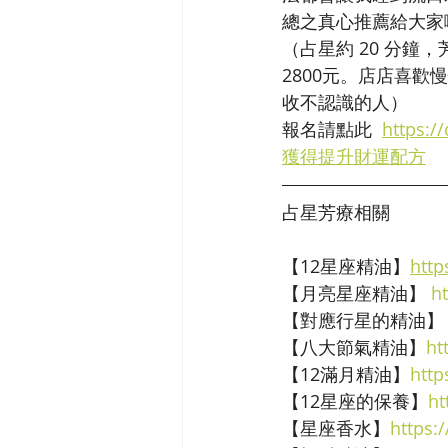
總之真心推薦給大家
（占星約 20 分鐘，
2800元。店店喜
收不認識的人）
報名請點此  
https:/
獲得提升財運配方
占星芳療相關
【12星座精油】
http
【月亮星座精油】 
h
【對應行星的精油】
【八大節氣精油】
ht
【12滿月精油】
http
【12星座的保養】
ht
【星座香水】
https: