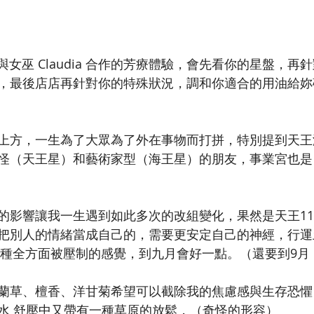
與女巫 Claudia 合作的芳療體驗，會先看你的星盤，再
，最後店店再針對你的特殊狀況，調和你適合的用油給妳
上方，一生為了大眾為了外在事物而打拼，特別提到天王
怪（天王星）和藝術家型（海王星）的朋友，事業宮也是
的影響讓我一生遇到如此多次的改組變化，果然是天王1
把別人的情緒當成自己的，需要更安定自己的神經，行運土
一種全方面被壓制的感覺，到九月會好一點。（還要到9月！
蘭草、檀香、洋甘菊希望可以截除我的焦慮感與生存恐懼
水 舒壓中又帶有一種草原的放鬆，（奇怪的形容）