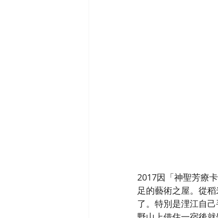
2017因「神聖芳
足的藝術之屋。從稻
了。特別是浬江自己
野山上借住一宿後就