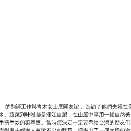
療卡」的翻譯工作與青木女士展開友誼， 造訪了他們夫婦在
米、蔬菜到味噌都是浬江自製，在山屋中享用一頓自然美
手摘手炒的藥草鹽。當時便決定一定要帶給台灣的朋友們
覺得與夫婦兩人有說不出的默契。便提出了一個大膽的邀