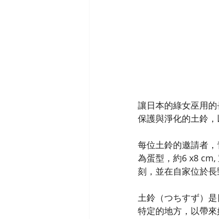
讓日本的綠女巫用的
保護與淨化的土鈴，
每位土鈴的邀請者，
為蛋型，約6 x8 c
刻，並在自家位於長
土鈴（つちすず）是
特定的地方，以帶來