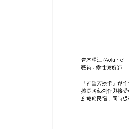
青木理江 (Aoki rie)
藝術 ‧ 靈性療癒師
「神聖芳療卡」創作
擅長陶藝創作與接受
創療癒民宿，同時從