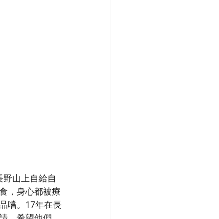
長野山上自給自
食，身心都被療
品嚐。17年在長
請，希望他們