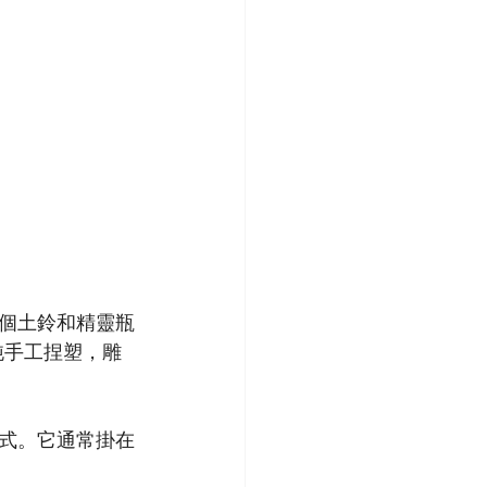
個土鈴和精靈瓶
個純手工捏塑，雕
式。它通常掛在