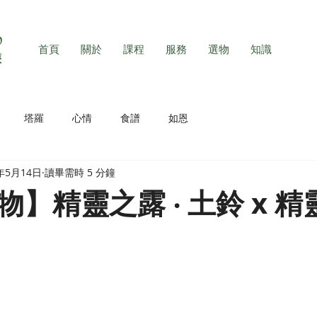
首頁
關於
課程
服務
選物
知識
塔羅
心情
食譜
如恩
4年5月14日
讀畢需時 5 分鐘
】精靈之露 ‧ 土鈴 x 精