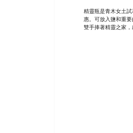
精靈瓶是青木女土試
惠。可放入鹽和重要
雙手捧著精靈之家，