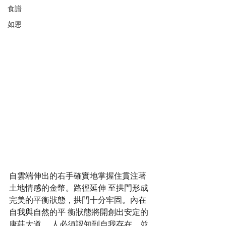
食譜
如恩
自雲端伸出的右手確實地掌握住貫注著
土地情感的金幣。路徑延伸 至拱門形成
完美的平衡狀態，拱門十分牢固。內在
自我與自然的平 衡狀態將開創出安定的
康莊大道。 人必須認知到自我存在，並