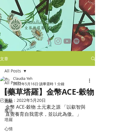
文章
All Posts
Claudia Yeh
All Posts
2022年5月16日
讀畢需時 1 分鐘
【藥草塔羅】金幣ACE-穀物
個案
已更新：
2022年5月20日
測驗
金幣 ACE-穀物 土元素之源 「以叡智與
魔法
直覺養育自我需求，並以此為傲。」 
塔羅
心情