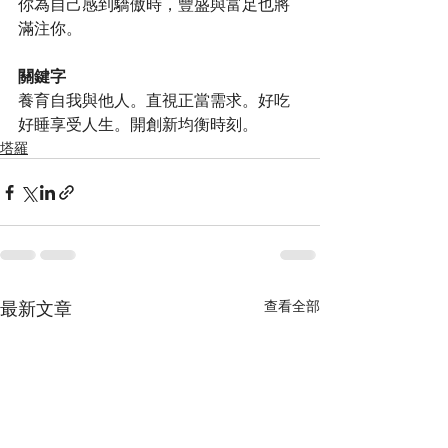
你為自己感到驕傲時，豐盛與富足也將
滿注你。 
關鍵字 
養育自我與他人。直視正當需求。好吃
好睡享受人生。開創新均衡時刻。
塔羅
最新文章
查看全部