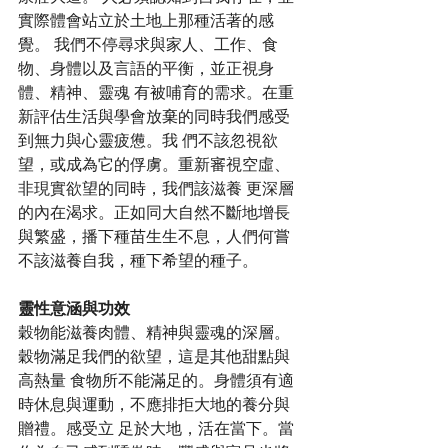
實際體會站立於土地上那種活著的感
覺。 我們不停尋求與家人、工作、食
物、身體以及言語的平衡，並正視身
體、精神、靈魂 有被哺育的需求。在重
新評估生活與學會放棄的同時我們感受
到無力與心靈疲憊。我 們不該忽視欲
望，或成為它的俘虜。重新審視空虛、
非現實欲望的同時，我們該滋養 更深層
的內在渴求。正如同大自然不斷地增長
與繁盛，播下種苗生生不息，人們何嘗 
不該滋養自我，種下希望的種子。 
靈性意涵與功效
穀物能滋養肉體、精神與靈魂的深層。
穀物滿足我們的欲望，這是其他甜點與
高熱量 食物所不能滿足的。身體須有適
時休息與運動，不應排拒大地的養分與
贈禮。感受立 足於大地，活在當下。當