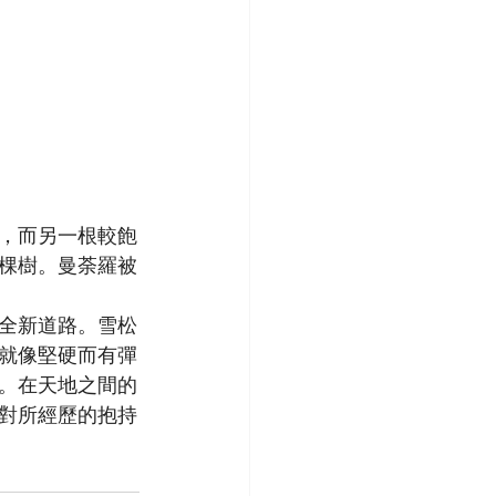
，而另一根較飽
棵樹。曼荼羅被
全新道路。雪松
就像堅硬而有彈
。在天地之間的
對所經歷的抱持