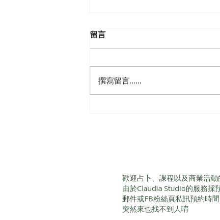
留言
撰寫留言......
【專業占卜師課程】從零開始
帶你成為占卜師
歡迎占卜、課程以及商業活動
由於Claudia Studio的
郵件或FB粉絲頁私訊預約時
突然來也找不到人唷