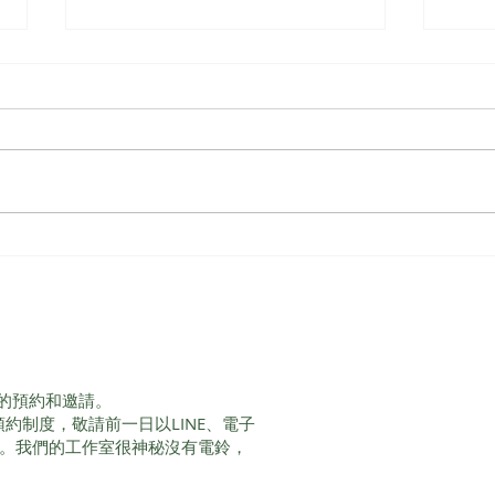
【塔羅牌學習】如何使用塔羅
藥女塔
牌 占卜順序與流程
Wom
的預約和邀請。
服務採預約制度，敬請前一日以LINE、電子
間。我們的工作室很神秘沒有電鈴，