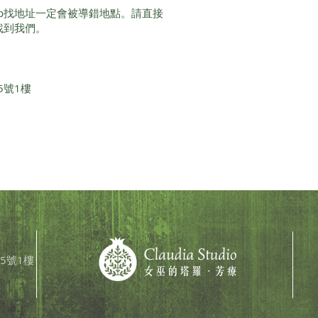
Map找地址一定會被導錯地點。請直接
即可找到我們。
5號1樓
5號1樓​