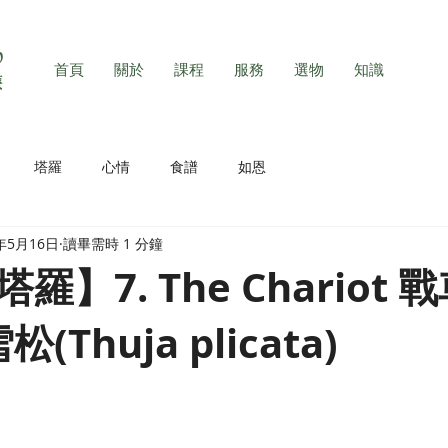
首頁
關於
課程
服務
選物
知識
塔羅
心情
食譜
如恩
2年5月16日
讀畢需時 1 分鐘
】7. The Chariot 
松(Thuja plicata)