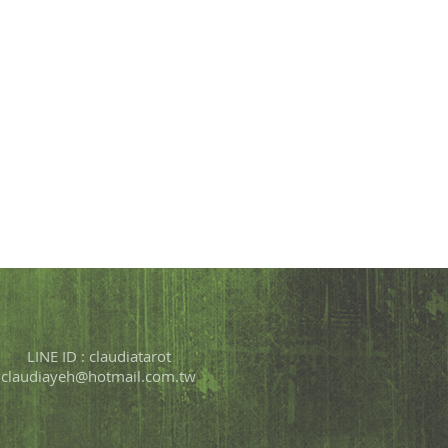
LINE ID : claudiatarot
claudiayeh@hotmail.com.tw