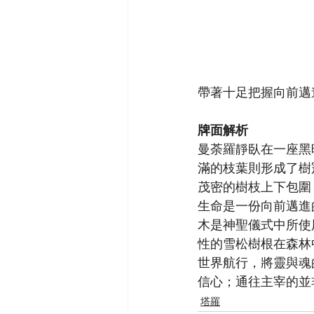
帶著十足把握向前邁進
牌面解析
曼荼羅靜臥在一座黑
滿的枝葉則形成了樹
茂密的樹枝上下包圍
生命是一份向前邁進
木是神聖儀式中所使
性的雪松樹根在森林
世界航行，將靈與魂
信心；通往主宰的並
塔羅