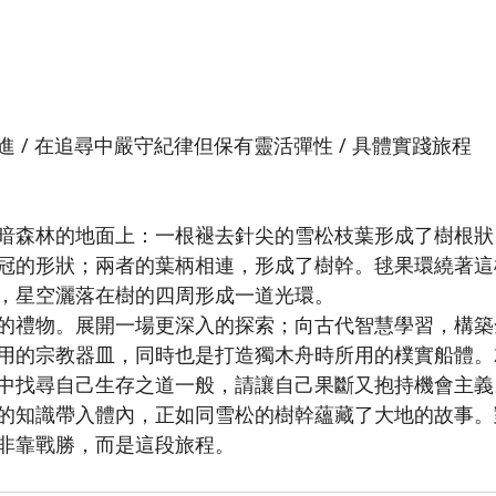
 / 在追尋中嚴守紀律但保有靈活彈性 / 具體實踐旅程
暗森林的地面上：一根褪去針尖的雪松枝葉形成了樹根狀
冠的形狀；兩者的葉柄相連，形成了樹幹。毬果環繞著這
，星空灑落在樹的四周形成一道光環。
的禮物。展開一場更深入的探索；向古代智慧學習，構築
用的宗教器皿，同時也是打造獨木舟時所用的樸實船體。
中找尋自己生存之道一般，請讓自己果斷又抱持機會主義
的知識帶入體內，正如同雪松的樹幹蘊藏了大地的故事。
非靠戰勝，而是這段旅程。