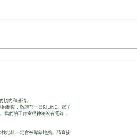
【塔羅牌學習】如何使用塔羅
藥女塔
牌 占卜順序與流程
Wom
的預約和邀請。
服務採預約制度，敬請前一日以LINE、電子
間。我們的工作室很神秘沒有電鈴，
Map找地址一定會被導錯地點。請直接