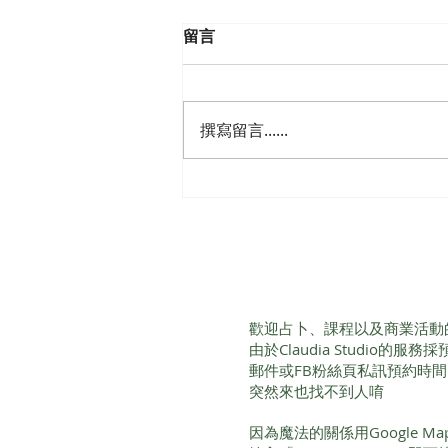
留言
撰寫留言......
【專業占卜師課程】從零開始
帶你成為占卜師
歡迎占卜、課程以及商業活動
由於Claudia Studio的
郵件或FB粉絲頁私訊預約時
突然來也找不到人唷
因為魔法的關係用Google 