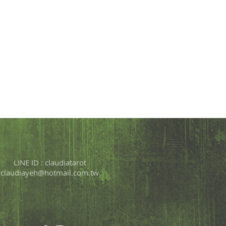
LINE ID : claudiatarot
claudiayeh@hotmail.com.tw