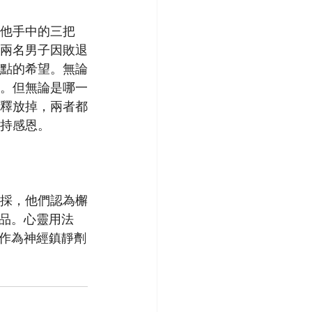
他手中的三把
兩名男子因敗退
點的希望。無論
。但無論是哪一
釋放掉，兩者都
持感恩。
採，他們認為檞
品。心靈用法
作為神經鎮靜劑