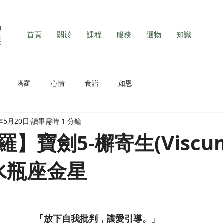
首頁
關於
課程
服務
選物
知識
塔羅
心情
食譜
如恩
2年5月20日
讀畢需時 1 分鐘
】寶劍5-檞寄生(Viscu
)水瓶座金星
「放下自我批判，讓愛引導。」