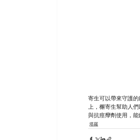
寄生可以帶來守護的
上，檞寄生幫助人們
與抗痙癴劑使用，能
塔羅