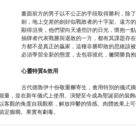
畫面前方的男子以不公正的手段取得勝利，除了
劍，地上交差的劍好似戰敗者的十字架。遠方的
顯得沮喪，他們望向天邊些許的日光，懷抱一點
抽牌者代表戰勝與退敗的一方，都有其課題存在
方都不是真正的贏家，這種非勝即敗的思維該被
必須學習全新的態度，去包容彼此，撇開勝負抱
心靈特質&效用
古代德魯伊十份敬重檞寄生，會用特別的儀式摘
能量，並在新年儀式上使用。演變至今成為聖誕節的裝飾
以客觀的角度自我觀察，解放抑鬱的情感。肉體效果上可
鎮定癲癇。果實有劇毒。