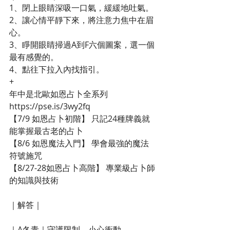
1、閉上眼睛深吸一口氣，緩緩地吐氣。
2、讓心情平靜下來，將注意力焦中在眉
心。
3、睜開眼睛掃過A到F六個圖案，選一個
最有感覺的。
4、點往下拉入內找指引。
+
年中是北歐如恩占卜全系列 
https://pse.is/3wy2fq
【7/9 如恩占卜初階】 只記24種牌義就
能掌握最古老的占卜
【8/6 如恩魔法入門】 學會最強的魔法
符號施咒
【8/27-28如恩占卜高階】 專業級占卜師
的知識與技術
｜解答｜
｜A冬青｜守護限制，小心衝動