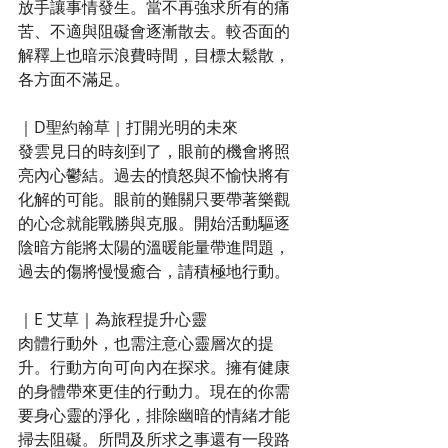
放手讓事情發生。當不再強求所有的痛
苦、不適與阻礙會逐漸散去。較否面的
解釋上也暗示浪費時間，目標太鬆散，
各方面不滿足。
｜D聖約翰草｜打開光明的未來
發雲見日的時刻到了，眼前的機會將照
亮內心鬱結。過去的憤怒與不愉快將有
化解的可能。眼前的難關只要帶著樂觀
的心念就能戰勝與克服。開始活動驅逐
陰暗方能將太陽的溫暖能量帶進問題，
過去的傷將慢慢癒合，請積極地行動。
｜E 艾草｜為旅程提升心靈
肉體行動外，也需注意心靈層次的提
升。行動方向可向內在探求。擁有健康
的身體帶來更佳的行動力。現在的你需
要身心靈的淨化，排除幽暗的情緒才能
掃去阻礙。所問及所求之事還有一段路