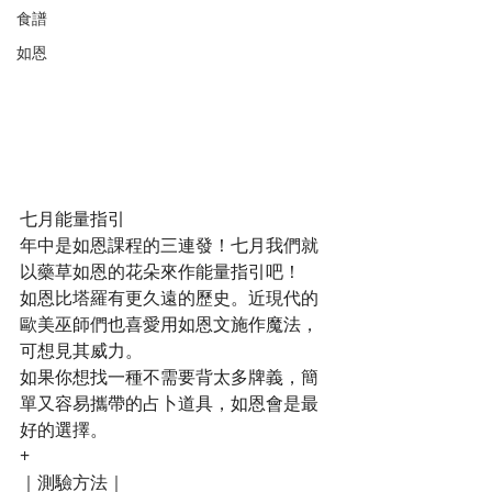
食譜
如恩
七月能量指引
年中是如恩課程的三連發！七月我們就
以藥草如恩的花朵來作能量指引吧！
如恩比塔羅有更久遠的歷史。近現代的
歐美巫師們也喜愛用如恩文施作魔法，
可想見其威力。
如果你想找一種不需要背太多牌義，簡
單又容易攜帶的占卜道具，如恩會是最
好的選擇。
+
｜測驗方法｜