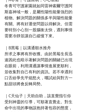
冬青可守護家園就如同雷神索爾守護阿
斯嘉神域一般，是屬性陽性能量強烈的
植物。解決問題的關係多半與陽性能量
有關。將有好運使問題以得解決。但需
要特別小心別一股腦衝太快，遇到事情
需要冷靜並讓自己緩慢下來。
｜B黑莓｜以溝通順水推舟
所求之事將有所收獲。由於黑莓生長迅
速因此也暗示著解決問題的關鍵已出現
在眼前，利用溝通讓事情進展更順利，
並收集對自己有利的資訊。若不幸遇到
口舌紛爭先平熄怒火，嚐試給與對方一
點甜頭將會反轉局勢。
｜C天仙子｜天助自助，該直覺指引你
受到神靈的引導，可順著直覺走。對生
命中出現的事物該抱持著包容的態度，