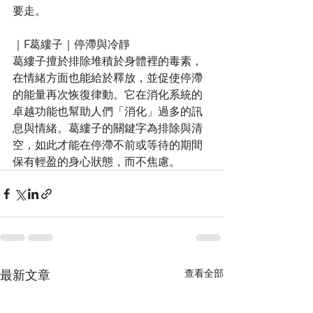
要走。
｜F葛縷子｜停滯與冷靜
葛縷子擅於排除堆積於身體裡的毒素，
在情緒方面也能給於釋放，並促使停滯
的能量再次恢復律動。它在消化系統的
卓越功能也幫助人們「消化」過多的訊
息與情緒。葛縷子的關鍵字為排除與清
空，如此才能在停滯不前或等待的期間
保有輕盈的身心狀態，而不焦慮。
最新文章
查看全部