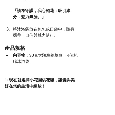
「護符守護，我心如花；吸引緣
分，魅力無涯。」
將沐浴袋放在包包或口袋中，隨身
攜帶，自信與魅力隨行。
產品規格
內容物
：90克大顆粒藥草鹽 + 4個純
綿沐浴袋
✨ 
現在就選擇小花園桃花鹽，讓愛與美
好在您的生活中綻放！