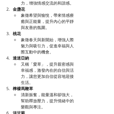
力，增強情感交流的和諧感。
金盞花
象徵希望與愉悅，帶來情感療
癒與正能量，提升內心的平靜
與友善的氛圍。
桃花
象徵春天與新開始，增強人際
魅力與吸引力，促進幸福與人
際互動中的機會。
達迷亞納
又稱「愛草」，提升親密感與
幸福感，激發內在的自信與活
力，讓您更加自信從容地迎接
生活。
檸檬馬鞭草
清新振奮，能量溫和卻強大，
幫助釋放壓力，提升情緒中的
樂觀與專注。
洋甘菊