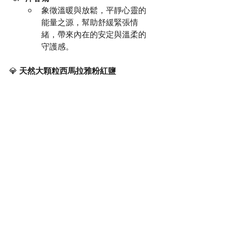
象徵溫暖與放鬆，平靜心靈的
能量之源，幫助舒緩緊張情
緒，帶來內在的安定與溫柔的
守護感。
💎 
天然大顆粒西馬拉雅粉紅鹽