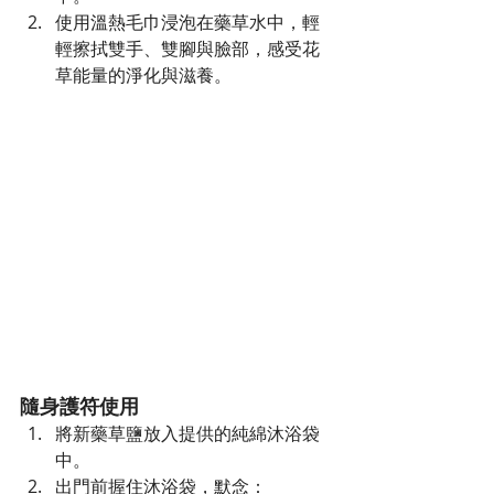
使用溫熱毛巾浸泡在藥草水中，輕
輕擦拭雙手、雙腳與臉部，感受花
草能量的淨化與滋養。
隨身護符使用
將新藥草鹽放入提供的純綿沐浴袋
中。
出門前握住沐浴袋，默念：