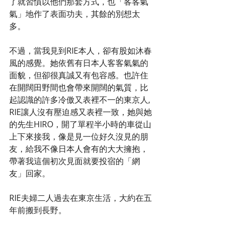
了就習慣以他們那套方式，也「客客氣
氣」地作了表面功夫，其餘的別想太
多。
不過，當我見到RIE本人，卻有股如沐春
風的感覺。她依舊有日本人客客氣氣的
面貌，但卻很真誠又有包容感。也許住
在開闊田野間也會帶來開闊的氣質，比
起認識的許多冷傲又表裡不一的東京人, 
RIE讓人沒有壓迫感又表裡一致，她與她
的先生HIRO，開了單程半小時的車從山
上下來接我，像是見一位好久沒見的朋
友，給我不像日本人會有的大大擁抱，
帶著我這個初次見面就要投宿的「網
友」回家。
RIE夫婦二人過去在東京生活，大約在五
年前搬到長野。