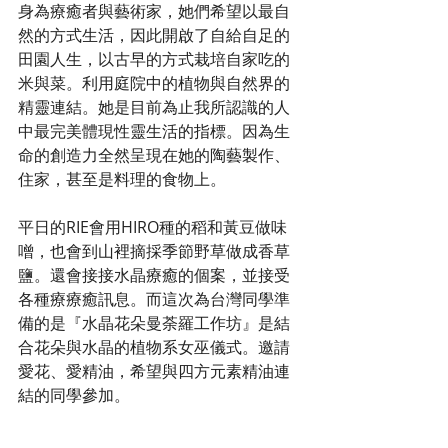
身為療癒者與藝術家，她們希望以最自
然的方式生活，因此開啟了自給自足的
田園人生，以古早的方式栽培自家吃的
米與菜。利用庭院中的植物與自然界的
精靈連結。她是目前為止我所認識的人
中最完美體現性靈生活的指標。因為生
命的創造力全然呈現在她的陶藝製作、
住家，甚至是料理的食物上。
平日的RIE會用HIRO種的稻和黃豆做味
噌，也會到山裡摘採季節野草做成香草
鹽。還會接接水晶療癒的個案，並接受
各種療療癒訊息。而這次為台灣同學準
備的是『水晶花朵曼荼羅工作坊』是結
合花朵與水晶的植物系女巫儀式。邀請
愛花、愛精油，希望與四方元素精油連
結的同學參加。