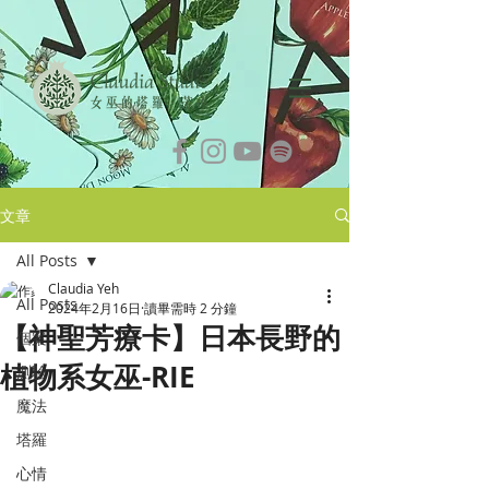
文章
All Posts
Claudia Yeh
All Posts
2024年2月16日
讀畢需時 2 分鐘
【神聖芳療卡】日本長野的
個案
植物系女巫-RIE
測驗
魔法
塔羅
心情