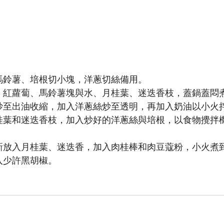
馬鈴薯、培根切小塊，洋蔥切絲備用。
、紅蘿蔔、馬鈴薯塊與水、月桂葉、迷迭香枝，蓋鍋蓋悶
炒至出油收縮，加入洋蔥絲炒至透明，再加入奶油以小火
桂葉和迷迭香枝，加入炒好的洋蔥絲與培根，以食物攪拌
新放入月桂葉、迷迭香，加入肉桂棒和肉豆蔻粉，小火煮
入少許黑胡椒。