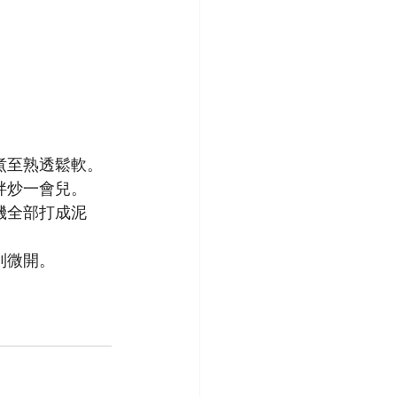
煮至熟透鬆軟。
拌炒一會兒。
機全部打成泥
到微開。