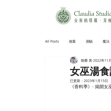
All Posts
個案
測驗
魔法
致榮 黃
2022年11
女巫湯食
已更新：
2023年1月15日
《香料季》- 揭開女