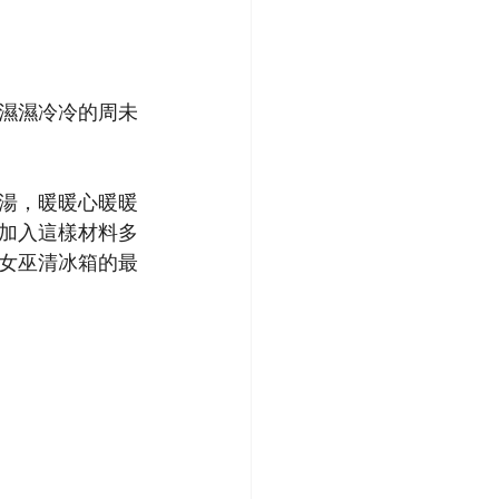
濕濕冷冷的周未
湯，暖暖心暖暖
加入這樣材料多
女巫清冰箱的最