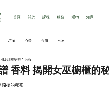
首頁
關於
課程
服務
選物
知識
塔羅
心情
食譜
如恩
月4日
讀畢需時 1 分鐘
譜 香料 揭開女巫櫥櫃的
巫櫥櫃的秘密