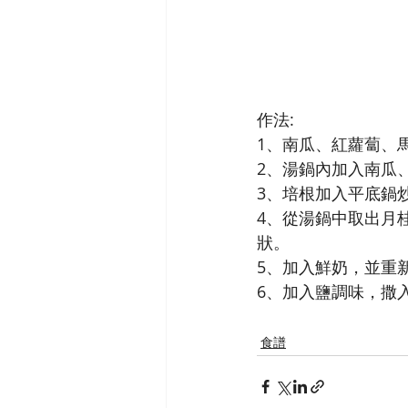
作法:
1、南瓜、紅蘿蔔、
2、湯鍋內加入南瓜
3、培根加入平底鍋
4、從湯鍋中取出月
狀。
5、加入鮮奶，並重
6、加入鹽調味，撒
食譜