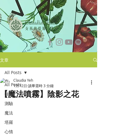
文章
All Posts
Claudia Yeh
All Posts
1月12日
讀畢需時 3 分鐘
【魔法噴霧】陰影之花
個案
測驗
魔法
塔羅
心情