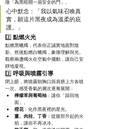
徵「為黑暗開一扇安全的門」。
心中默念：「我以氣味召喚真
實，願這片黑夜成為溫柔的庇
護。」
2️⃣ 
點燃火光
點燃黑蠟燭，代表你正誠實地面對陰
影。然後點燃白蠟燭，象徵理解與光。
觀察兩盞燭火在空氣中擺動，讓自己安
靜地凝視。
3️⃣ 
呼吸與噴霧引導
閉上眼，將噴霧朝胸口與肩膀上方各噴
一次。感受香氣的層次逐漸展開：
檸檬草與葡萄柚
：讓你「踩回地
面」。
橙花
：化作黑夜裡的星光。
薑、肉桂、丁香
：從腹部升起的火
焰，讓你不再冰冷。