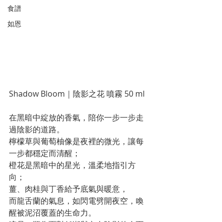
食譜
如恩
Shadow Bloom｜陰影之花 噴霧 50 ml
在黑暗中綻放的香氣，陪你一步一步走
過陰影的道路。
檸檬草與葡萄柚像是夜裡的微光，讓每
一步都穩定而清醒；
橙花是黑暗中的星光，溫柔地指引方
向；
薑、肉桂與丁香給予底氣與暖意，
而龍舌蘭的氣息，如閃電劈開夜空，喚
醒被泥沼覆蓋的生命力。