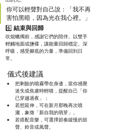
你可以輕聲對自己說：「我不再
害怕黑暗，因為光在我心裡。」
6️⃣ 
結束與回歸
吹熄蠟燭前，感謝它們的陪伴。以雙手
輕觸地面或鹽碟，讓能量回歸穩定。深
呼吸，感受腳底的力量，準備回到日
常。
 儀式後建議
把剩餘的噴霧帶在身邊，當你感覺
迷失或焦慮時輕噴，提醒自己「你
已穿越過夜」；
若想延伸，可在新月那晚再次噴
灑，象徵「新自我的萌芽」。
若搭配音樂，可選擇節奏緩慢的鼓
聲、鈴音或風聲。