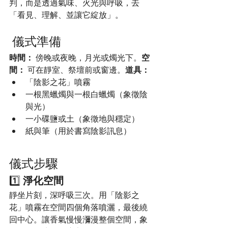
判，而是透過氣味、火光與呼吸，去
「看見、理解、並讓它綻放」。
 儀式準備
時間：
 傍晚或夜晚，月光或燭光下。
空
間：
 可在靜室、祭壇前或窗邊。
道具：
「陰影之花」噴霧
一根黑蠟燭與一根白蠟燭（象徵陰
與光）
一小碟鹽或土（象徵地與穩定）
紙與筆（用於書寫陰影訊息）
儀式步驟
1️⃣ 
淨化空間
靜坐片刻，深呼吸三次。用「陰影之
花」噴霧在空間四個角落噴灑，最後繞
回中心。讓香氣慢慢瀰漫整個空間，象