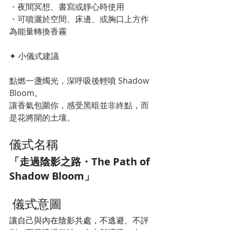
・夜間冥想、書寫或靜心時使用
・可噴灑於空間、床邊、或胸口上方作
為能量轉換香霧
✦ 小儀式建議
點燃一盞燭光，深呼吸後輕噴 Shadow 
Bloom。
讓香氣包圍你，感受黑暗並非終點，而
是花將開的土壤。
儀式名稱
「走過陰影之路・The Path of 
Shadow Bloom」
 儀式意圖
讓自己與內在陰影共處，不逃避、不評