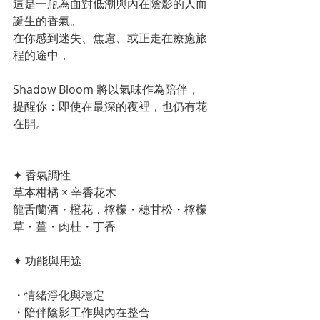
這是一瓶為面對低潮與內在陰影的人而
誕生的香氣。
在你感到迷失、焦慮、或正走在療癒旅
程的途中，
Shadow Bloom 將以氣味作為陪伴，
提醒你：即使在最深的夜裡，也仍有花
在開。
✦ 香氣調性
草本柑橘 × 辛香花木
龍舌蘭酒・橙花．檸檬・穗甘松・檸檬
草・薑・肉桂・丁香
✦ 功能與用途
・情緒淨化與穩定
・陪伴陰影工作與內在整合