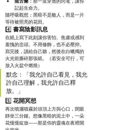
龍舌蘭
：那一道穿透的閃電，讓你
記起生命力。
隨呼吸觀想：黑暗不是敵人，而是一片
等待被照亮的花田。
4️⃣ 
書寫陰影訊息
在紙上寫下此刻讓你害怕、焦慮或感到
羞愧的念頭。不用修飾，也不必壓抑。
寫完後，讀給自己聽，然後在白蠟燭的
火光前撕碎那張紙。（若安全可行，可
放入火盆中燃燒）
默念：「我允許自己看見，我允
許自己理解，我允許自己釋
放。」
5️⃣ 
花開冥想
再次噴灑噴霧於頭頂上方與心口，閉眼
靜坐三分鐘。想像黑暗的泥土中，一朵
花慢慢綻放——那是你的靈魂在夜裡開
出的光。