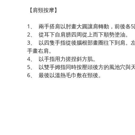
【肩頸按摩】
1、  兩手搭肩以肘畫大圓讓肩轉動，前後各5
2、  從耳下自肩膀四周從上而下順勢塗油。
3、  以四隻手指從後腦根部畫圈往下到肩。
手畫右肩。
4、  以手指用力搓捏斜方肌。
5、  以雙手姆指同時按壓頭後方的風池穴與
6、  最後以溫熱毛巾敷在頸後。