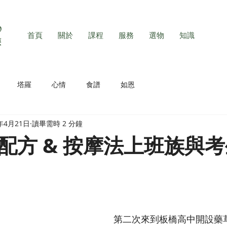
首頁
關於
課程
服務
選物
知識
塔羅
心情
食譜
如恩
3年4月21日
讀畢需時 2 分鐘
配方 & 按摩法上班族與
第二次來到板橋高中開設藥