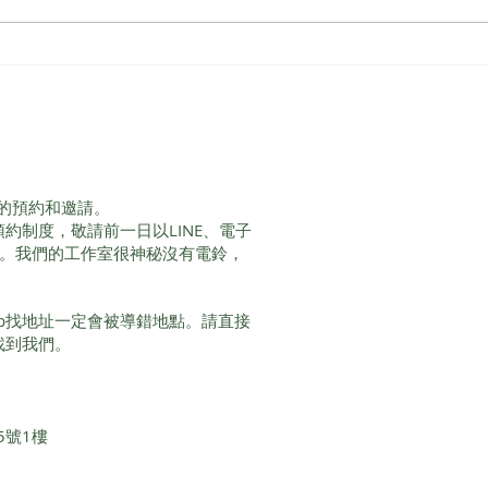
峰迴
Claudia Studio-共好空間
【暖心時光．駐點占卜計畫】
每周四見!
的預約和邀請。
服務採預約制度，敬請前一日以LINE、電子
間。我們的工作室很神秘沒有電鈴，
Map找地址一定會被導錯地點。請直接
即可找到我們。
5號1樓