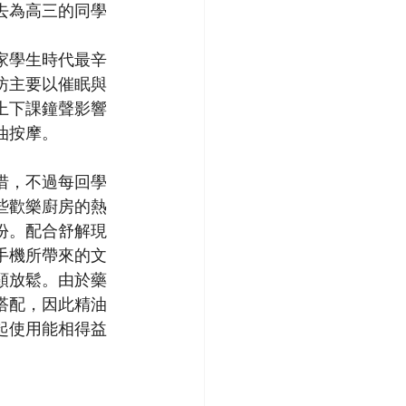
去為高三的同學
家學生時代最辛
坊主要以催眠與
上下課鐘聲影響
油按摩。
惜，不過每回學
些歡樂廚房的熱
份。配合舒解現
手機所帶來的文
頸放鬆。由於藥
搭配，因此精油
起使用能相得益