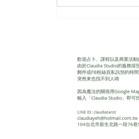
【心靈陪伴工坊】駐點療癒師
服務
歡迎占卜、課程以及商業活動
由於Claudia Studio的
郵件或FB粉絲頁私訊預約時
突然來也找不到人唷
因為魔法的關係用Google 
輸入「Claudia Studio」
LINE ID : claudiatarot
claudiayeh@hotmail.com.tw
104台北市新生北路一段76巷