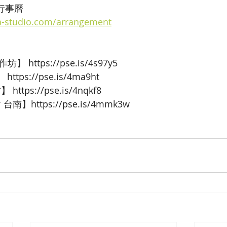
課程行事曆
a-studio.com/arrangement
https://pse.is/4s97y5
tps://pse.is/4ma9ht
ttps://pse.is/4nqkf8
南】https://pse.is/4mmk3w