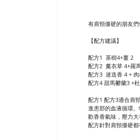
有肩頸僵硬的朋友們也
【配方建議】
配方1  茶樹4+薑 2
配方2  薰衣草 4+羅
配方3  迷迭香 4 + 肉
配方4 甜馬鬱蘭3 +杜
配方1 配方3適合
進患部的血液循環。
歡香香氣味，壓力大
配方針對肩頸僵硬都