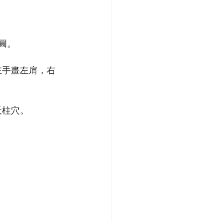
圓。
左手畫左肩，右
天柱穴。