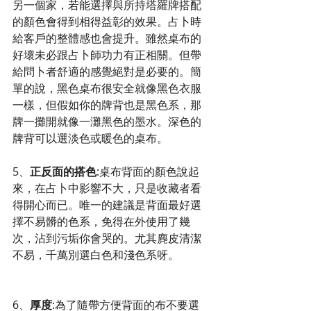
另一個家，若能選擇與所持塔羅牌搭配
的顏色會得到相得益彰的效果。占卜時
給客戶的整體感也會提升。雖然桌布的
好壞未必跟占卜師功力有正相關。但帶
給問卜者舒適的感覺絕對是必要的。簡
單的說，黑色桌布很安全就像黑色衣服
一樣，但假如你的牌背也是黑色系，那
牌一攤開就像一灘黑色的墨水。深色的
牌背可以選淡色或暖色的桌布。
5、
正反面的搭色
:桌布背面的顏色說起
來，在占卜中影響不大，只是收藏者看
得開心而已。唯一的建議是背面最好選
擇不易髒的色系，免得在外使用了幾
次，沾到污垢你會哭的。尤其麂皮清潔
不易，千萬別選白色和淺色系呀。
6、
厚度
:為了隨帶方便背面的布不要選