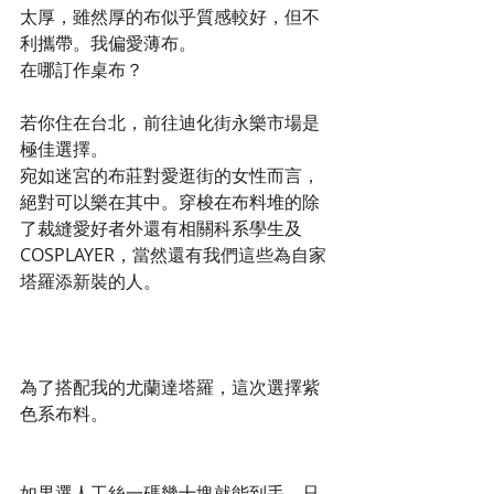
太厚，雖然厚的布似乎質感較好，但不
利攜帶。我偏愛薄布。
在哪訂作桌布？
若你住在台北，前往迪化街永樂市場是
極佳選擇。
宛如迷宮的布莊對愛逛街的女性而言，
絕對可以樂在其中。穿梭在布料堆的除
了裁縫愛好者外還有相關科系學生及
COSPLAYER，當然還有我們這些為自家
塔羅添新裝的人。
為了搭配我的尤蘭達塔羅，這次選擇紫
色系布料。
如果選人工絲一碼幾十塊就能到手，只