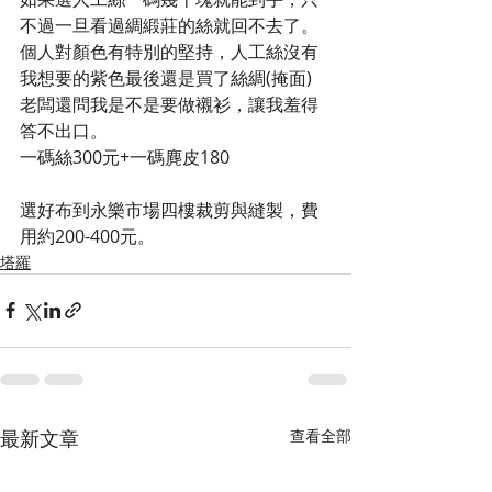
不過一旦看過綢緞莊的絲就回不去了。
個人對顏色有特別的堅持，人工絲沒有
我想要的紫色最後還是買了絲綢(掩面)
老闆還問我是不是要做襯衫，讓我羞得
答不出口。
一碼絲300元+一碼麂皮180
選好布到永樂市場四樓裁剪與縫製，費
用約200-400元。
塔羅
最新文章
查看全部