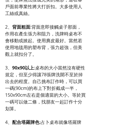
戶面前專業性將大打折扣。大多使用人
工絲或真絲。
2、
背面粗面
:背面意即接觸桌子那面，
作用在產生張力和阻力，洗牌時桌布不
會移動或掀起。使用麂皮最好。當然若
使用地毯用的塑布背，張力超強，但美
觀上就扣分了。
3、
90x90以上
:桌布的大小當然沒有硬性
規定，但至少得讓78張牌洗開不至於掉
出去的程度。自己挑布訂作時，可以買
一碼(90cm)的布上下對折截成一半，
150x90cm左右是個適當的大小。等於買
一碼可以做二條，找朋友一起訂作十分
划算。
4、
配合塔羅牌色
:占卜桌布就像塔羅牌