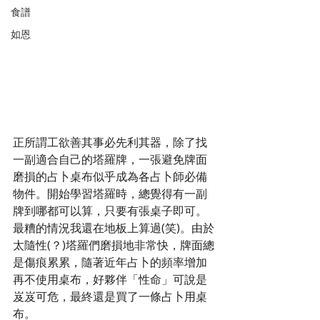
食譜
如恩
正所謂工欲善其事必先利其器，除了找
一副適合自己的塔羅牌，一張避免牌面
磨損的占卜桌布似乎成為各占卜師必備
物件。開始學習塔羅時，總覺得有一副
牌到哪都可以算，只要有張桌子即可。
最糟的情況我還在地板上算過(笑)。由於
太隨性(？)塔羅們磨損地非常快，牌面總
是傷痕累累，隨著近年占卜的頻率增加
再不使用桌布，好夥伴「性命」可說是
岌岌可危，最終還是買了一條占卜用桌
布。