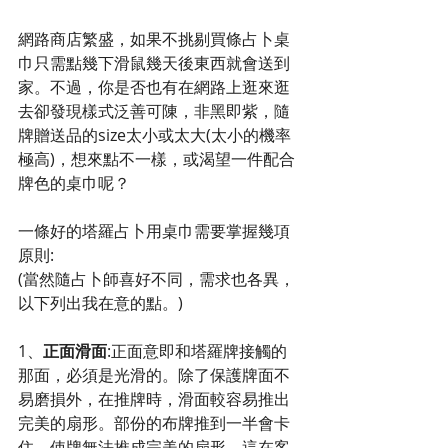
網路商店繁盛，如果不挑剔買條占卜桌
巾只需點幾下滑鼠幾天後東西就會送到
家。不過，你是否也有在網路上逛來逛
去卻發現樣式泛善可陳，非黑即紫，隨
牌贈送品的size太小或太大(太小的機率
極高)，想來點不一樣，或渴望一件配合
牌色的桌巾呢？
一條好的塔羅占卜用桌巾需要掌握幾項
原則:
(當然隨占卜師喜好不同，需求也各異，
以下列出我在意的點。)
1、
正面滑面
:正面意即和塔羅牌接觸的
那面，必須是光滑的。除了保護牌面不
易磨損外，在推牌時，滑面較容易推出
完美的扇形。部份的布牌推到一半會卡
住，使牌無法推成完美的扇形，這在客