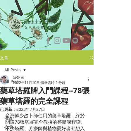
文章
All Posts
致榮 黃
All Posts
2022年11月10日
讀畢需時 2 分鐘
藥草塔羅牌入門課程--78張
個案
藥草塔羅的完全課程
測驗
魔法
已更新：
2023年7月27日
台灣鮮少占卜師使用的藥草塔羅，終於
塔羅
開設78張塔羅完全教授的整體課程囉。
心情
不少塔羅、芳療師與植物愛好者都想入