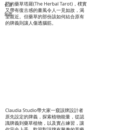
門的藥草塔羅(The Herbal Tarot)，樸實
食譜
又帶有復古感的畫風令人一見如故，渴
如恩
望親近。但藥草的部份該如何結合原有
的牌義則讓人傷透腦筋。
Claudia Studio帶大家一窺該牌設計者
原先設定的牌義，探索植物能量，從認
識牌義到藥草植物，以及實占練習，讓
你完全上手。歡迎對該牌有興趣的芳療