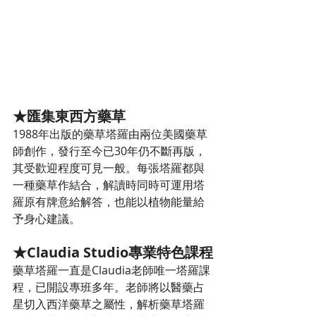
★匯集東西方藥草
1988年出版的藥草塔羅由兩位美國藥草
師創作，發行至今已30年仍不斷再版，
其受歡迎程度可見一般。每張塔羅都與
一種藥草作結合，解讀時同時可運用塔
羅原有牌意給解答，也能以植物能量給
予身心建議。
★Claudia Studio專業特色課程
藥草塔羅一直是Claudia老師唯一塔羅課
程，已開設專班多年。老師將以醫藥占
星切入西洋藥草之屬性，解析藥草塔羅