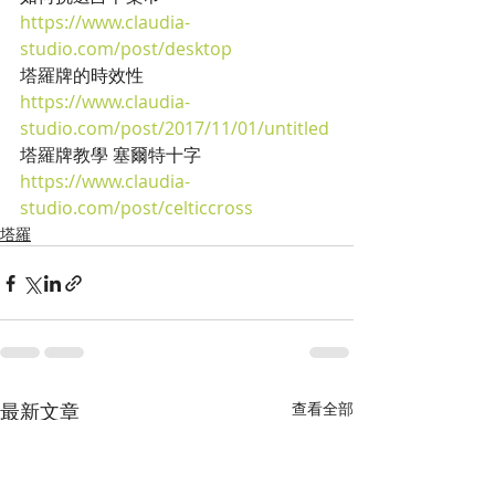
https://www.claudia-
studio.com/post/desktop
塔羅牌的時效性
https://www.claudia-
studio.com/post/2017/11/01/untitled
塔羅牌教學 塞爾特十字
https://www.claudia-
studio.com/post/celticcross
塔羅
最新文章
查看全部