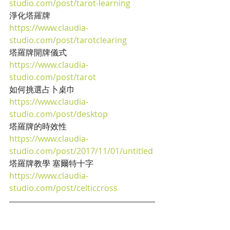
studio.com/post/tarot-learning
淨化塔羅牌
https://www.claudia-
studio.com/post/tarotclearing
塔羅牌開牌儀式
https://www.claudia-
studio.com/post/tarot
如何挑選占卜桌巾
https://www.claudia-
studio.com/post/desktop
塔羅牌的時效性
https://www.claudia-
studio.com/post/2017/11/01/untitled
塔羅牌教學 塞爾特十字
https://www.claudia-
studio.com/post/celticcross