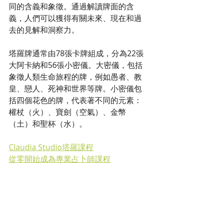
同的含義和象徵。通過解讀牌面的含
義，人們可以獲得有關未來、現在和過
去的見解和洞察力。
塔羅牌通常由78張卡牌組成，分為22張
大阿卡納和56張小密儀。大密儀，包括
象徵人類生命旅程的牌，例如愚者、教
皇、戀人、死神和世界等牌。小密儀包
括四個花色的牌，代表著不同的元素：
權杖（火）、寶劍（空氣）、金幣
（土）和聖杯（水）。
Claudia Studio塔羅課程
從零開始成為專業占卜師課程