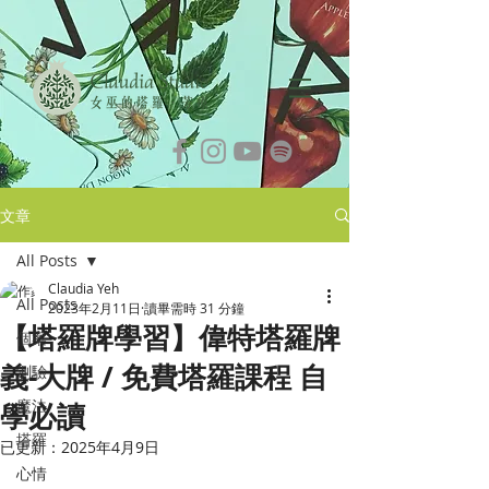
文章
All Posts
Claudia Yeh
All Posts
2023年2月11日
讀畢需時 31 分鐘
【塔羅牌學習】偉特塔羅牌
個案
義-大牌 / 免費塔羅課程 自
測驗
魔法
學必讀
塔羅
已更新：
2025年4月9日
心情