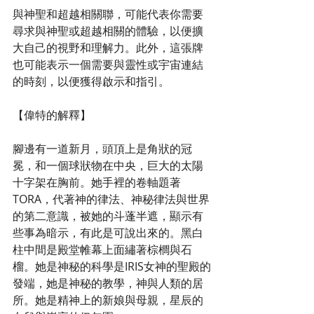
與神聖和超越相關聯，可能代表你需要
尋求與神聖或超越相關的體驗，以便擴
大自己的視野和理解力。此外，這張牌
也可能表示一個需要與靈性或宇宙連結
的時刻，以便獲得啟示和指引。
【偉特的解釋】
腳邊有一道新月，頭頂上是角狀的冠
冕，和一個球狀物在中央，巨大的太陽
十字架在胸前。她手裡的卷軸題著
TORA，代著神的律法、神秘律法與世界
的第二意識，被她的斗蓬半遮，顯示有
些事為暗示，有此是可說出來的。黑白
柱中間是殿堂帷幕上面繡著棕櫚與石
榴。她是神秘的科學是IRIS女神的聖殿的
發端，她是神秘的教學，神與人類的居
所。她是精神上的新娘與母親，星辰的