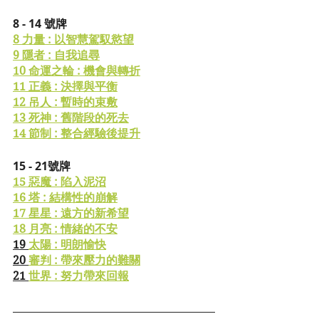
8 - 14 號牌
8 力量 : 以智慧駕馭慾望
9 隱者 : 自我追尋
10 命運之輪 : 機會與轉折
11 正義 : 決擇與平衡
12 吊人 : 暫時的束敷
13 死神 : 舊階段的死去
14 節制 : 整合經驗後提升
15 - 21號牌
15 惡魔 : 陷入泥沼
16 塔 : 結構性的崩解
17 星星 : 遠方的新希望
18 月亮 : 情緒的不安
19 
太陽 : 明朗愉快
20 
審判 : 帶來壓力的難關
21 
世界 : 努力帶來回報