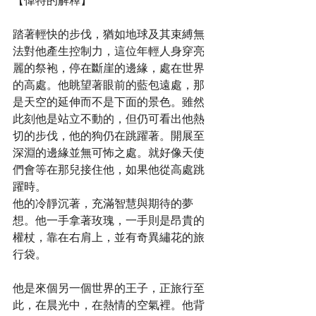
【偉特的解釋】
踏著輕快的步伐，猶如地球及其束縛無
法對他產生控制力，這位年輕人身穿亮
麗的祭袍，停在斷崖的邊緣，處在世界
的高處。他眺望著眼前的藍包遠處，那
是天空的延伸而不是下面的景色。雖然
此刻他是站立不動的，但仍可看出他熱
切的步伐，他的狗仍在跳躍著。開展至
深淵的邊緣並無可怖之處。就好像天使
們會等在那兒接住他，如果他從高處跳
躍時。
他的冷靜沉著，充滿智慧與期待的夢
想。他一手拿著玫瑰，一手則是昂貴的
權杖，靠在右肩上，並有奇異繡花的旅
行袋。
他是來個另一個世界的王子，正旅行至
此，在晨光中，在熱情的空氣裡。他背