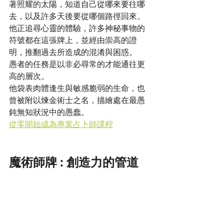
著照耀的太陽，知道自己從哪來要往哪
去，以及許多天後要從哪個路徑回來。
他正追尋心靈的體驗，許多神秘事物的
符號都在這張牌上，並經由崇高的證
明，推翻過去所造成的混淆與困惑。
愚者的任務是以非必尋常的才能通往更
高的層次。
他袋表肉體逢生與敏感脆弱的生命，也
曾被附以煉金術士之名，描繪處在最愚
鈍無知狀況中的愚蠢。
從零開始成為專業占卜師課程
魔術師牌 : 創造力的管道