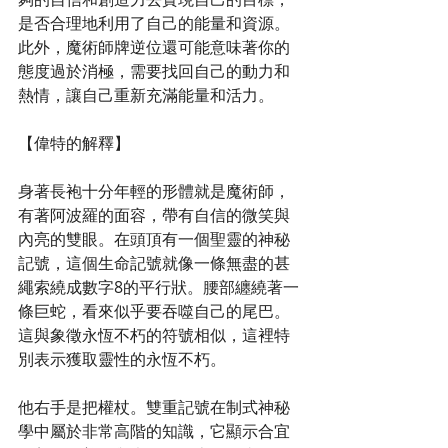
是否合理地利用了自己的能量和資源。
此外，魔術師牌逆位還可能意味著你的
態度過於消極，需要找回自己的動力和
熱情，讓自己重新充滿能量和活力。
【偉特的解釋】
身著長袍十分年輕的形體就是魔術師，
有著阿波羅的面容，帶有自信的微笑與
內亮的雙眼。在頭頂有一個聖靈的神秘
記號，這個生命記號就像一條無盡的甚
繩索繞成數字8的平行狀。腰部纏繞著一
條巨蛇，看來似乎要吞噬自己的尾巴。
這與象徵永恆不朽的符號相似，這裡特
別表示獲取靈性的永恆不朽。
他右手是把權杖。雙重記號在制式神秘
學中屬於非常高階的知識，它顯示合宜