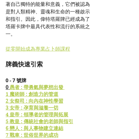
著自己獨特的能量和意義，它們被認為
是對人類精神、靈魂和生命的一種啟示
和指引。因此，偉特塔羅牌已經成為了
塔羅卡牌中最具代表性和流行的系統之
一。
從零開始成為專業占卜師課程
牌義快速引索
0 - 7 號牌 
0 
愚者 : 帶勇氣與夢想出發 
1 魔術師 : 創造力的管道
2 女祭司 : 向內在神性學習
3 女帝 : 孕育與滋養一切
4 皇帝 : 領導者的管理與拓展
5 教皇 : 傳統社會的老師與指引
6 戀人 : 與人事物建立連結
7 戰車 : 世俗世界的成功