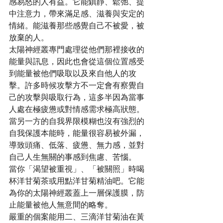
感易怒的人有益。它能鎮靜、鬆弛、提
中注意力，帶來滿足感、滋養與安定的
情緒。能滋養那些感覺自己不被愛，被
放棄的人。
太陽神經叢專門處理從他們那裡接收的
能量與訊息，因此也會從這個位置感受
到能量被他們吸取以及來自他人的攻
擊。許多時候攻擊方不一定會有察覺自
己的攻擊與吸取行為，這多半因為當事
人處在極疲憊或對情感需求極高狀態。
當另一方的自我界限模糊也沒有強烈的
自我保護本能時，能量很容易被外漏，
導致頭痛、低落、疲憊、無力感，並對
自己人生無關的事感到焦慮、苦惱。
當你「渴望被重視」、「被關照」時喝
杯洋甘菊茶或用點洋甘菊精油吧。它能
為你的太陽神經叢蓋上一層保護膜，防
止能量被他人無意間的略奪。
嚴重的個案能用二、三滴洋甘菊油在黃