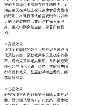
靈的力量導引出潛藏在自生的魔力。五
朔節這天在傳統上被視為少女靈力最強
的時期。在進行儀式前需要斷食並以春
天的花卉裝飾自己並用洋甘菊入浴淨
身。儀式中則穿戴金飾，穿著白色長
袍。
☆身體效果
洋甘菊在肉體的效果上對神經系統與消
化系統有益，是款效用多元且穩定的藥
草。適合兒童與老人服用。凡舉神經緊
張引起的消化問題、頭痛、焦慮與失眠
都有緩和效果。甚至能減輕生理痛、經
前症候群等。
☆心靈效果
心靈效用方面則對應第三脈輪太陽神經
叢。對於因恐懼所引起的忿怒，過度敏