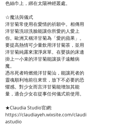
色絲巾上，綁在太陽神經叢處。
☆魔法與儀式
洋甘菊常使用在愛情的祈願中。相傳用
洋甘菊洗頭洗臉能讓你所愛的人愛上
你。歐洲又稱洋甘菊為「愛的蘋果」。
要提高熱情可少量飲用洋甘菊茶，並用
洋甘菊純露來潔淨床單。在嬰孩的床邊
掛上一小束的洋甘菊能讓孩子遠離病
魔。
憑吊死者時燃燒洋甘菊汕，能讓死者的
靈魂順利地前往來世，放下不必要的恐
懼感。對少女而言洋甘菊能增加其能
量，適合少女在從事任何儀式前使用。
★Claudia Studio官網:
https://claudiayeh.wixsite.com/claudi
astudio