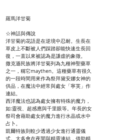
羅馬洋甘菊
☆神話與傳說
洋甘菊的花語是在逆境中忍耐。生長在
草皮上不斷被人們踩踏卻能快速生長回
復，一直以來被認為是謙虛的象徵。
撒克遜民族將洋甘菊列為九種神聖藥草
之一，稱它maythen。這種藥草有很久
的一段時間用來作為祭拜黛安娜女神的
供品，在魔法中經常與處女「寧芙」作
連結。
西洋魔法也認為處女擁有特殊的魔力，
如:靈視、超感應與千里眼等。年長的女
祭司會藉助處女的魔力進行水晶或水中
占卜。
凱爾特族則較少透過少女進行通靈儀
式。大多會在夜間與精靈連結，借助精