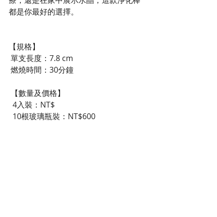
療，還是在家中展示水晶，這款淨化棒
都是你最好的選擇。
【規格】
 單支長度：7.8 cm
 燃燒時間：30分鐘
 【數量及價格】
  4入裝：NT$
  10根玻璃瓶裝：NT$600