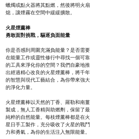
蠟燭或點火器將其點燃，然後將明火扇
熄，讓煙霧在空間中緩緩擴散。
火星煙薰棒
勇敢面對挑戰，驅逐負面能量
你是否感到周圍充滿負能量？是否需要
在能量工作或靈性修行中尋找一個可靠
的工具來淨化你的空間？我們自豪地推
出經過精心改良的火星煙薰棒，將千年
的智慧與現代工藝結合，為你帶來強大
的淨化力量。
火星煙薰棒以天然的丁香、羅勒和南薑
製成，無人工香精與助燃劑，保留了最
純粹的自然能量。每枝煙薰棒都是在火
星日手工製作，充分吸收了火星的戰鬥
力和勇氣，為你的生活注入無限能量。