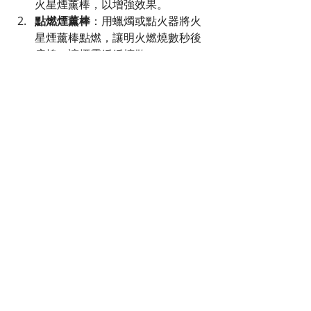
火星煙薰棒，以增強效果。
點燃煙薰棒
：用蠟燭或點火器將火
星煙薰棒點燃，讓明火燃燒數秒後
扇熄，讓煙霧緩緩擴散。
淨化空間
：在房子中感到黏稠陰暗
的地方，以劃圈的方式燃燒煙薰
棒，讓煙霧遍布空間。務必將所有
門窗打開通風，確保煙霧能夠流
通，帶走負能量。
使用完畢
：使用完畢後，將煙薰棒
的煙頭在碟子上壓熄。確認完全熄
滅後才可放回原瓶保存。
重複使用
：火星煙薰棒可重復使用
多次。一根煙薰棒大約能淨化一間
房子或為10個人提供淨化服務。
【規格】
瓶裝數量
：10枝