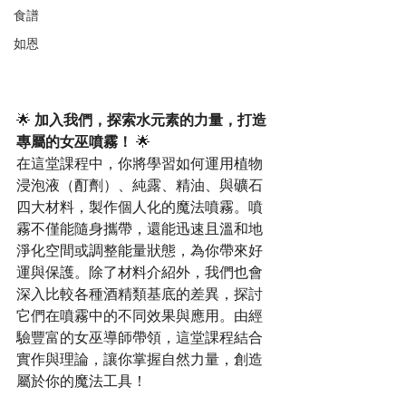
食譜
如恩
🌟 
加入我們，探索水元素的力量，打造
專屬的女巫噴霧！
 🌟
在這堂課程中，你將學習如何運用植物
浸泡液（酊劑）、純露、精油、與礦石
四大材料，製作個人化的魔法噴霧。噴
霧不僅能隨身攜帶，還能迅速且溫和地
淨化空間或調整能量狀態，為你帶來好
運與保護。除了材料介紹外，我們也會
深入比較各種酒精類基底的差異，探討
它們在噴霧中的不同效果與應用。由經
驗豐富的女巫導師帶領，這堂課程結合
實作與理論，讓你掌握自然力量，創造
屬於你的魔法工具！