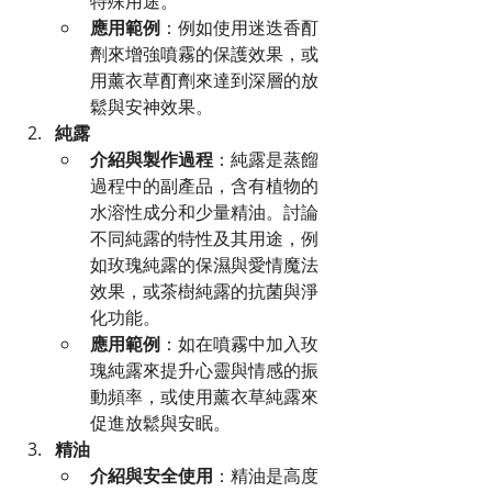
特殊用途。
應用範例
：例如使用迷迭香酊
劑來增強噴霧的保護效果，或
用薰衣草酊劑來達到深層的放
鬆與安神效果。
純露
介紹與製作過程
：純露是蒸餾
過程中的副產品，含有植物的
水溶性成分和少量精油。討論
不同純露的特性及其用途，例
如玫瑰純露的保濕與愛情魔法
效果，或茶樹純露的抗菌與淨
化功能。
應用範例
：如在噴霧中加入玫
瑰純露來提升心靈與情感的振
動頻率，或使用薰衣草純露來
促進放鬆與安眠。
精油
介紹與安全使用
：精油是高度