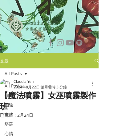
文章
All Posts
Claudia Yeh
All Posts
2024年8月22日
讀畢需時 3 分鐘
【魔法噴霧】女巫噴霧製作
個案
班
測驗
魔法
已更新：
2月24日
塔羅
心情