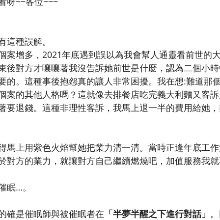
呀~~各位~~~
有這種誤解。
個案增多，2021年底遇到誤以為我會幫人通靈看前世的
束後對方才嚷嚷著我沒告訴她前世是什麼，認為二個小時
要的。這種事後抱怨真的讓人非常困擾。我在想:難道那個
個案的其他人格嗎？這就像去排餐店吃完義大利麵又客訴
著要退錢。這種非理性客訴，我馬上退一半的費用給她，
得馬上用紫色火焰幫她把業力清一清。當時正逢年底工作
於對方的業力，就讓對方自己繼續燃燒吧，加值服務我就
催眠…。
的確是催眠師與被催眠者在
「半夢半醒之下進行對話」
。