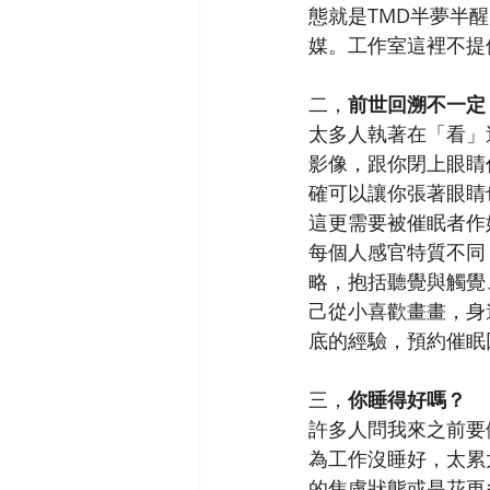
態就是TMD半夢半
媒。工作室這裡不提
二，
前世回溯不一定
太多人執著在「看」
影像，跟你閉上眼睛
確可以讓你張著眼睛
這更需要被催眠者作
每個人感官特質不同
略，抱括聽覺與觸覺
己從小喜歡畫畫，身
底的經驗，預約催眠
三，
你睡得好嗎？
許多人問我來之前要
為工作沒睡好，太累
的焦慮狀態或是花更