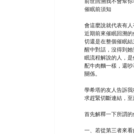
前世回溯我不會幫你看
催眠前須知
會這麼說就代表有人
近期前來催眠回溯的
切還是在整個催眠結
醒中對話，沒得到她
眠流程解說的人，是
配牛肉麵一樣，還吵
關係。
學希塔的友人告訴我
求趕緊切斷連結，至
首先解釋一下所謂的
一、若從第三者來看