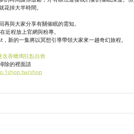
就花掉大半時間。
回再與大家分享有關催眠的需知。
會在近程放上官網與粉專。
ast，新的一集將以冥想引導帶領大家來一趟奇幻旅程。
迷迭香蠟燭狂點自救
掃除的裡面請
dio.1shop.tw/shop