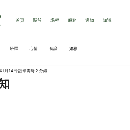
首頁
關於
課程
服務
選物
知識
塔羅
心情
食譜
如恩
2年1月14日
讀畢需時 2 分鐘
知