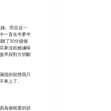
大姊。而且這一
中一直在半夢半
聽了30分鐘催
店家沒給她滷味
盡早與對方切斷
滿擋的狀態我只
不奉上了。
因為催眠要的狀