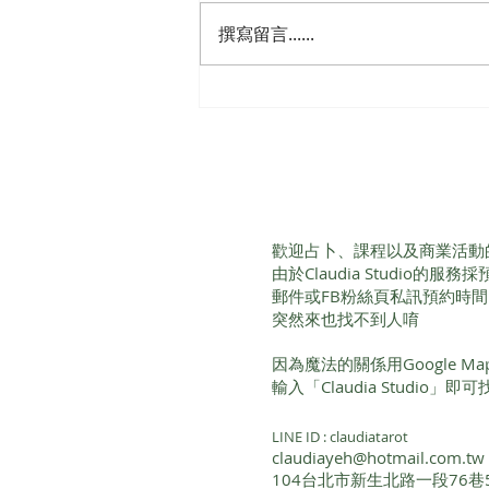
撰寫留言......
面占與函批的區別
歡迎占卜、課程以及商業活動
由於Claudia Studio的
郵件或FB粉絲頁私訊預約時
突然來也找不到人唷
因為魔法的關係用Google 
輸入「Claudia Studio」
LINE ID : claudiatarot
claudiayeh@hotmail.com.tw
104台北市新生北路一段76巷