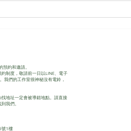
男人
從母親的角度看「破墓」殖民
下各代的女人與土地
的預約和邀請。
服務採預約制度，敬請前一日以LINE、電子
間。我們的工作室很神秘沒有電鈴，
Map找地址一定會被導錯地點。請直接
即可找到我們。
5號1樓