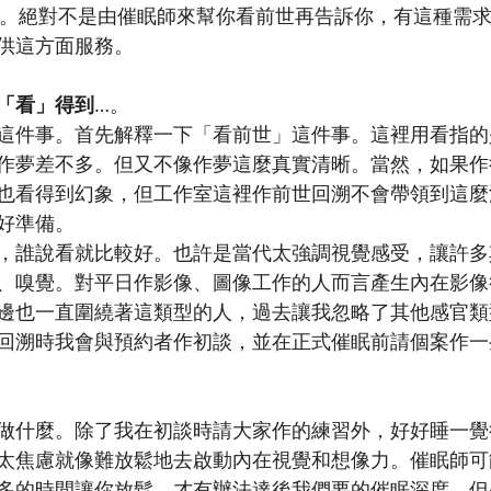
醒。絕對不是由催眠師來幫你看前世再告訴你，有這種需
供這方面服務。
「看」得到
…。
這件事。首先解釋一下「看前世」這件事。這裡用看指的
作夢差不多。但又不像作夢這麼真實清晰。當然，如果作
也看得到幻象，但工作室這裡作前世回溯不會帶領到這麼
好準備。
，誰說看就比較好。也許是當代太強調視覺感受，讓許多
、嗅覺。對平日作影像、圖像工作的人而言產生內在影像
邊也一直圍繞著這類型的人，過去讓我忽略了其他感官類
回溯時我會與預約者作初談，並在正式催眠前請個案作一
做什麼。除了我在初談時請大家作的練習外，好好睡一覺
太焦慮就像難放鬆地去啟動內在視覺和想像力。催眠師可
多的時間讓你放鬆，才有辦法達後我們要的催眠深度。但