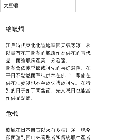
大豆蠟
繪蠟燭
江戶時代東北北陸地區因天氣寒涼，常
以畫有花卉圖案的蠟燭作為供花的替代
品，而繪蠟燭產業十分發達。
圖案會依據季節或祖先的喜好選擇。在
平日不點燃而單純供奉在佛堂，即使在
供花枯萎後也不至於失禮於祖先。在特
別的日子如于蘭盆節、先人忌日也能當
作供品點燃。
危機
櫨蠟在日本自古以來有多種用途，現今
卻面臨到因山林管理者和傳統蠟生產者