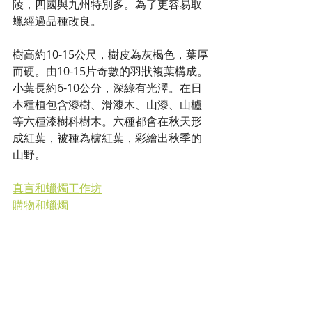
陵，四國與九州特別多。為了更容易取
蠟經過品種改良。
樹高約10-15公尺，樹皮為灰楬色，葉厚
而硬。由10-15片奇數的羽狀複葉構成。
小葉長約6-10公分，深綠有光澤。在日
本種植包含漆樹、滑漆木、山漆、山櫨
等六種漆樹科樹木。六種都會在秋天形
成紅葉，被種為櫨紅葉，彩繪出秋季的
山野。
真言和蠟燭工作坊
購物和蠟燭