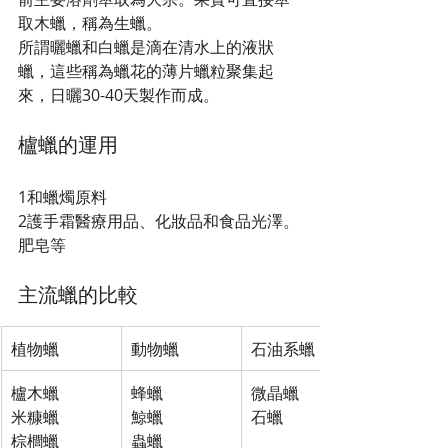
取木蠟，稱為生蠟。
所謂曬蠟和白蠟是滴在清水上的液狀
蠟，這些稱為蠟花的薄片蠟粒聚集起
來，日曬30-40天製作而成。
櫨蠟的運用
1和蠟燭原料
2護手霜醫療用品、化妝品和食品光澤。
肥皂等
主流蠟的比較
植物蠟
動物蠟
石油系蠟
櫨木蠟
蜂蠟
微晶蠟
米糠蠟
鯨蠟
石蠟
棕櫚蠟
蟲蠟