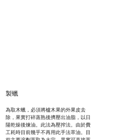
製蠟
為取木蠟，必須將櫨木果的外果皮去
除，果實打碎蒸熟後擠壓出油脂，以日
陽乾燥後煉油。此法為壓搾法。由於費
工耗時目前幾乎不再用此手法萃油。目
前主要溶劑萃取為大宗。果實可直接萃