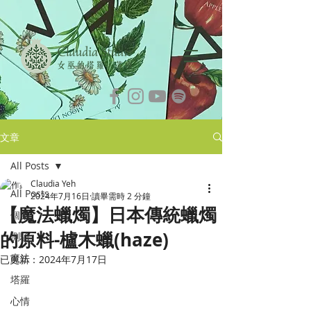
文章
All Posts
Claudia Yeh
All Posts
2024年7月16日
讀畢需時 2 分鐘
【魔法蠟燭】日本傳統蠟燭
個案
的原料-櫨木蠟(haze)
測驗
魔法
已更新：
2024年7月17日
塔羅
心情