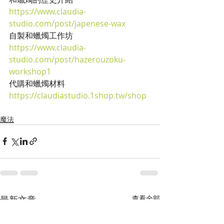
https://www.claudia-
studio.com/post/japenese-wax
自製和蠟燭工作坊
https://www.claudia-
studio.com/post/hazerouzoku-
workshop1
代購和蠟燭材料
https://claudiastudio.1shop.tw/shop
魔法
最新文章
查看全部