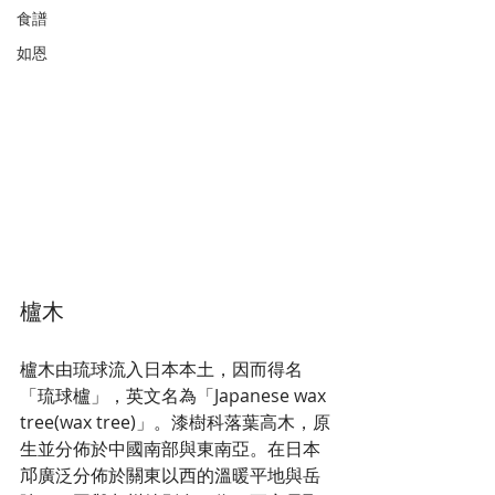
食譜
如恩
櫨木
櫨木由琉球流入日本本土，因而得名
「琉球櫨」，英文名為「Japanese wax 
tree(wax tree)」。漆樹科落葉高木，原
生並分佈於中國南部與東南亞。在日本
邟廣泛分佈於關東以西的溫暖平地與岳