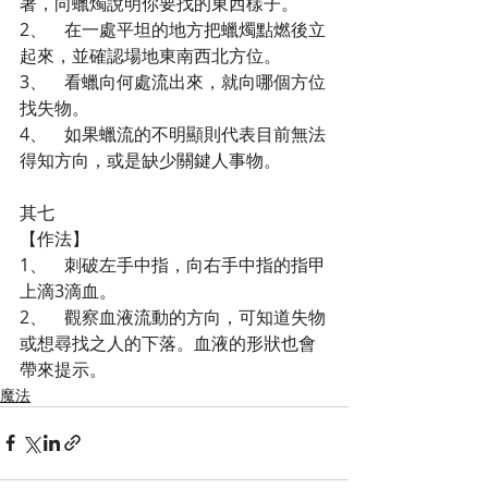
著，向蠟燭說明你要找的東西樣子。
2、    在一處平坦的地方把蠟燭點燃後立
起來，並確認場地東南西北方位。
3、    看蠟向何處流出來，就向哪個方位
找失物。
4、    如果蠟流的不明顯則代表目前無法
得知方向，或是缺少關鍵人事物。
其七
【作法】
1、    刺破左手中指，向右手中指的指甲
上滴3滴血。
2、    觀察血液流動的方向，可知道失物
或想尋找之人的下落。血液的形狀也會
帶來提示。
魔法