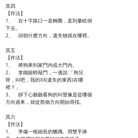
其四
【作法】
1、    在十字路口一直轉圈，直到暈眩倒
下去。
2、    頭朝什麼方向，遺失物就在哪裡。
其五
【作法】
1、    將狗牽到家門內或大門內。
2、    拿鐵鎚輕敲門，一邊說:「狗兒
呀，叫吧，我的XX(遺失的東西)在哪
裡？」
3、    靜下心聽聽看狗的叫聲像是從哪個
方向過來，就從那個方向開始尋找。
其六
【作法】
1、    準備一根細長的蠟燭。用雙手捧