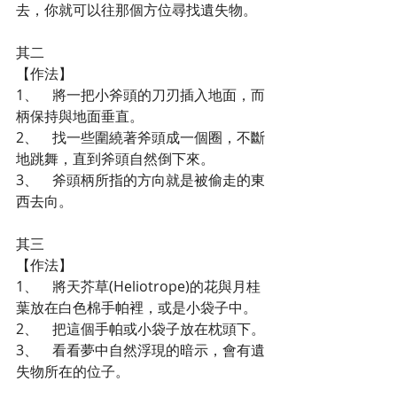
去，你就可以往那個方位尋找遺失物。
其二
【作法】
1、    將一把小斧頭的刀刃插入地面，而
柄保持與地面垂直。
2、    找一些圍繞著斧頭成一個圈，不斷
地跳舞，直到斧頭自然倒下來。
3、    斧頭柄所指的方向就是被偷走的東
西去向。
其三
【作法】
1、    將天芥草(Heliotrope)的花與月桂
葉放在白色棉手帕裡，或是小袋子中。
2、    把這個手帕或小袋子放在枕頭下。
3、    看看夢中自然浮現的暗示，會有遺
失物所在的位子。