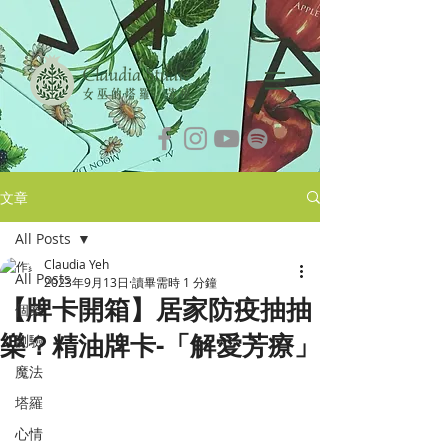
文章
All Posts
Claudia Yeh
All Posts
2023年9月13日
讀畢需時 1 分鐘
【牌卡開箱】居家防疫抽抽
個案
樂？精油牌卡-「解愛芳療」
測驗
魔法
塔羅
心情