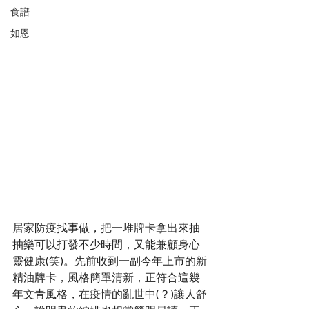
食譜
如恩
居家防疫找事做，把一堆牌卡拿出來抽
抽樂可以打發不少時間，又能兼顧身心
靈健康(笑)。先前收到一副今年上市的新
精油牌卡，風格簡單清新，正符合這幾
年文青風格，在疫情的亂世中(？)讓人舒