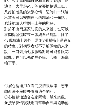
心。說明書的編排也相當簡明易讀，正
適合一大早起來，等會要擠捷運上班，
又好怕感染的緊張心情，這時抽一張選
出當天可以安撫自己的精油和一句話，
應該能讓人得到一上午的慰藉。
對於不出門居家防疫的人來說，也可以
在悶得發慌時來一張與自己對話。除了
48張精油卡片外，還附7張脈輪卡是這副
的特色，對初學者或不了解脈輪的人來
說，一口氣抽七張脈輪對應可能會眼花
瞭亂，你可以先從眉心輪、心輪、海底
輪下手。
〇眉心輪適用在看完疫情很焦慮，想東
想西睡不著時去看看適合的油。
〇心輪精油適合在家悶壞，帶來樂觀、
並接納疫情現狀進而幫助自己與協助他