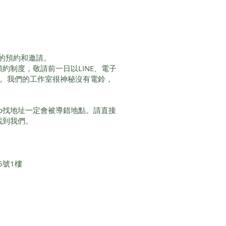
礎班
的預約和邀請。
服務採預約制度，敬請前一日以LINE、電子
間。我們的工作室很神秘沒有電鈴，
Map找地址一定會被導錯地點。請直接
即可找到我們。
5號1樓