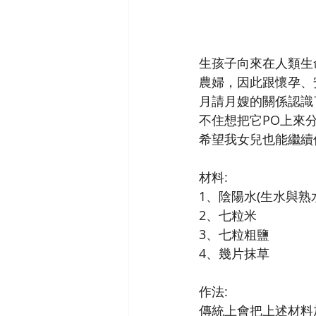
生孩子向來在人類生
農婦，因此跟懷孕、
月請月嫂的關係認識
不住想把它PO上來
希望我女兒也能繼續
材料:
1、陰陽水(生水與熟水1
2、七粒米
3、七粒粗鹽
4、幾片抹草
作法:
傳統上會把上述材料