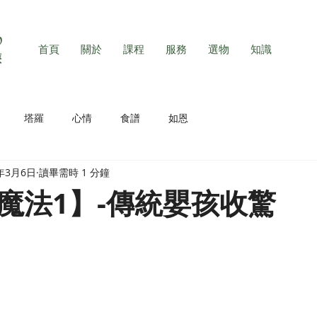
首頁
關於
課程
服務
選物
知識
塔羅
心情
食譜
如恩
2年3月6日
讀畢需時 1 分鐘
魔法1】-傳統嬰孩收驚