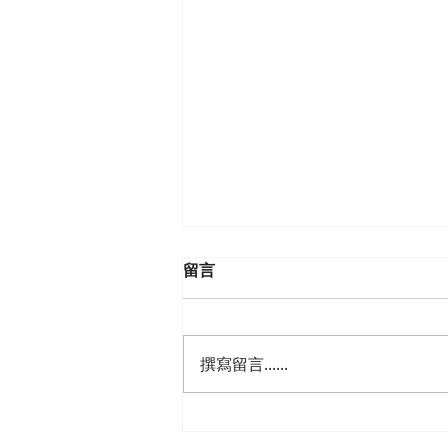
留言
撰寫留言......
阻礙者滾開！束縳的魔法