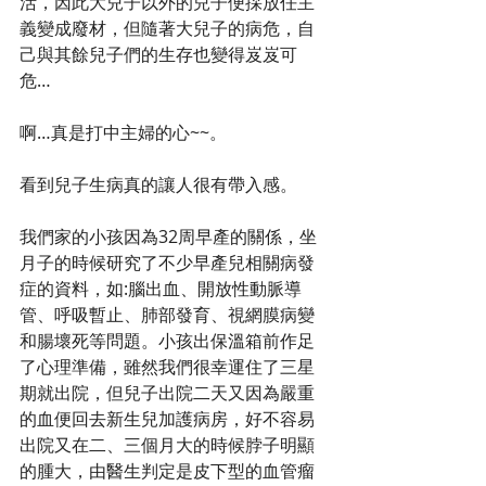
活，因此大兒子以外的兒子便採放任主
義變成廢材，但隨著大兒子的病危，自
己與其餘兒子們的生存也變得岌岌可
危…
啊…真是打中主婦的心~~。
看到兒子生病真的讓人很有帶入感。
我們家的小孩因為32周早產的關係，坐
月子的時候研究了不少早產兒相關病發
症的資料，如:腦出血、開放性動脈導
管、呼吸暫止、肺部發育、視網膜病變
和腸壞死等問題。小孩出保溫箱前作足
了心理準備，雖然我們很幸運住了三星
期就出院，但兒子出院二天又因為嚴重
的血便回去新生兒加護病房，好不容易
出院又在二、三個月大的時候脖子明顯
的腫大，由醫生判定是皮下型的血管瘤