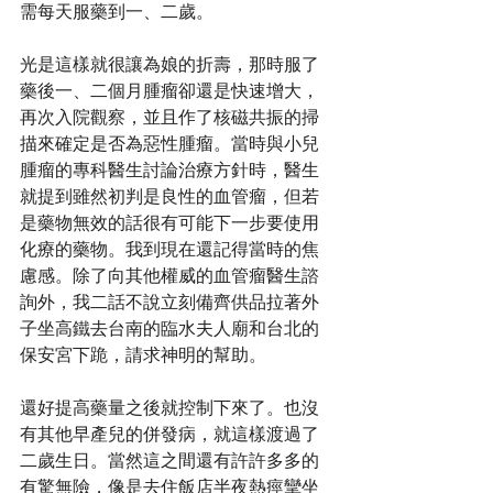
需每天服藥到一、二歲。
光是這樣就很讓為娘的折壽，那時服了
藥後一、二個月腫瘤卻還是快速增大，
再次入院觀察，並且作了核磁共振的掃
描來確定是否為惡性腫瘤。當時與小兒
腫瘤的專科醫生討論治療方針時，醫生
就提到雖然初判是良性的血管瘤，但若
是藥物無效的話很有可能下一步要使用
化療的藥物。我到現在還記得當時的焦
慮感。除了向其他權威的血管瘤醫生諮
詢外，我二話不說立刻備齊供品拉著外
子坐高鐵去台南的臨水夫人廟和台北的
保安宮下跪，請求神明的幫助。
還好提高藥量之後就控制下來了。也沒
有其他早產兒的併發病，就這樣渡過了
二歲生日。當然這之間還有許許多多的
有驚無險，像是去住飯店半夜熱痙攣坐