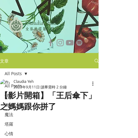
文章
All Posts
Claudia Yeh
All Posts
2023年9月11日
讀畢需時 2 分鐘
【影片開箱】「王后傘下」
個案
之媽媽跟你拼了
測驗
魔法
塔羅
心情