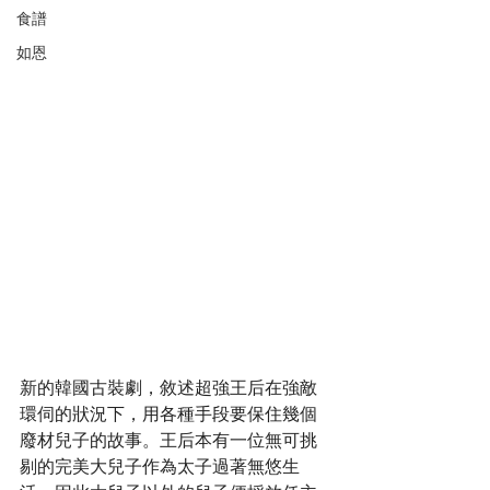
食譜
如恩
新的韓國古裝劇，敘述超強王后在強敵
環伺的狀況下，用各種手段要保住幾個
廢材兒子的故事。王后本有一位無可挑
剔的完美大兒子作為太子過著無悠生