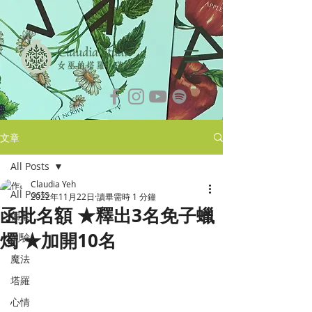
文章
All Posts
Claudia Yeh
All Posts
2022年11月22日
讀畢需時 1 分鐘
函批名額 ★釋出3名免子蠟
個案
燭 ★加開10名
測驗
魔法
塔羅
心情