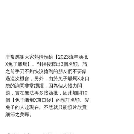
非常感謝大家熱情預約【2023流年函批
X兔子蠟燭】。對帳後釋出3個名額。請
之前手刀不夠快沒搶到的朋友們不要錯
過這次機會，另外，由於免子蠟燭X束口
袋的詢問非常踴躍，因為個人體力問
題，實在無法再多接函批，因此加開10
個【免子蠟燭X束口袋】的預訂名額。愛
免子的人趁現在。不然就只能照片欣賞
細節之美囉。