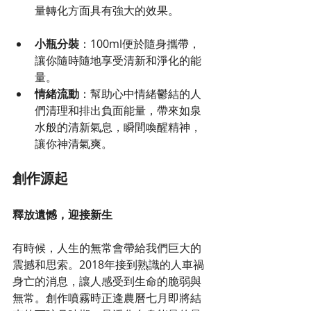
量轉化方面具有強大的效果。
小瓶分裝
：100ml便於隨身攜帶，
讓你隨時隨地享受清新和淨化的能
量。
情緒流動
：幫助心中情緒鬱結的人
們清理和排出負面能量，帶來如泉
水般的清新氣息，瞬間喚醒精神，
讓你神清氣爽。
創作源起
釋放遺憾，迎接新生
有時候，人生的無常會帶給我們巨大的
震撼和思索。2018年接到熟識的人車禍
身亡的消息，讓人感受到生命的脆弱與
無常。創作噴霧時正逢農曆七月即將結