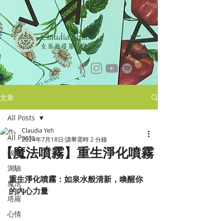
文章
All Posts
Claudia Yeh
All Posts
2024年7月18日
讀畢需時 2 分鐘
【魔法噴霧】重生淨化噴霧
個案
測驗
重生淨化噴霧：如泉水般清新，喚醒你
魔法
的內心力量
塔羅
心情