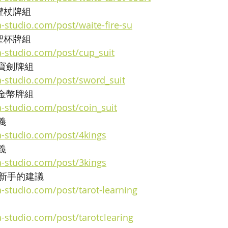
權杖牌組
-studio.com/post/waite-fire-su
聖杯牌組
a-studio.com/post/cup_suit
 寶劍牌組
a-studio.com/post/sword_suit
 金幣牌組
a-studio.com/post/coin_suit
義
a-studio.com/post/4kings
義
a-studio.com/post/3kings
新手的建議
-studio.com/post/tarot-learning
-studio.com/post/tarotclearing