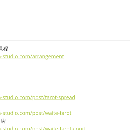
羅課程
a-studio.com/arrangement
a-studio.com/post/tarot-spread
a-studio.com/post/waite-tarot
物牌
-studio.com/post/waite-tarot-court