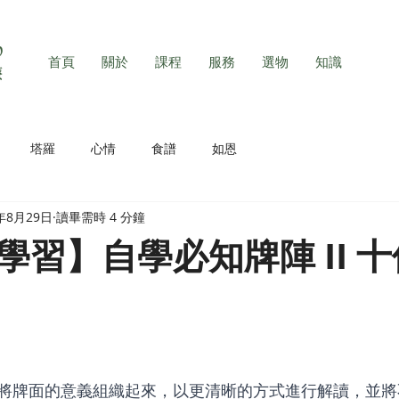
首頁
關於
課程
服務
選物
知識
塔羅
心情
食譜
如恩
3年8月29日
讀畢需時 4 分鐘
學習】自學必知牌陣 II 
將牌面的意義組織起來，以更清晰的方式進行解讀，並將