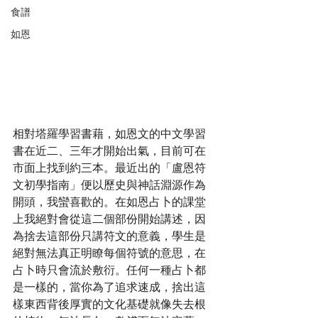
食譜
如恩
相對塔羅學習書藉，如恩文的中文學習
書在近二、三年才開始出氣，目前可在
市面上找到約三本。最近出的「盧恩符
文初學指南」便以歷史與神話淵源作為
開頭，我蠻喜歡的。在如恩占卜的課堂
上我絕對會從這二個部份開始講述，因
為捨去這部份只講符文的意義，學生是
絕對無法真正明瞭每個符號的意思，在
占卜時只會流於敷衍。任何一種占卜都
是一樣的，當你為了追求速成，捨出這
樣東西背後厚實的文化基礎就像失去根