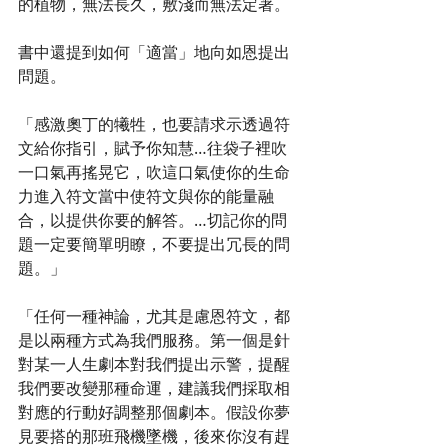
的植物，無法長久，敷淺而無法定著。
書中還提到如何「適當」地向如恩提出
問題。
「感激奧丁的犧牲，也要請求示透過符
文給你指引，賦予你知慧…往袋子裡吹
一口氣再搖晃它，吹這口氣使你的生命
力進入符文當中使符文與你的能量融
合，以提供你要的解答。…切記你的問
題一定要簡單明瞭，不要提出冗長的問
題。」
「任何一種神論，尤其是慮恩符文，都
是以兩種方式為我們服務。第一個是針
對某一人生劇本對我們提出示警，提醒
我們要改變那種命運，建議我們採取相
對應的行動好調整那個劇本。假設你夢
見要搭的那班飛機墜機，後來你沒有趕