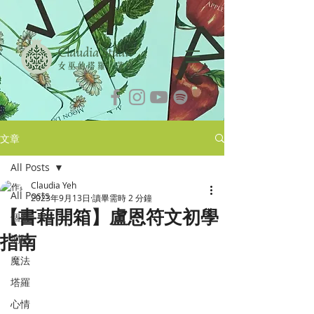
文章
All Posts
Claudia Yeh
All Posts
2023年9月13日
讀畢需時 2 分鐘
【書藉開箱】盧恩符文初學
個案
指南
測驗
魔法
塔羅
心情