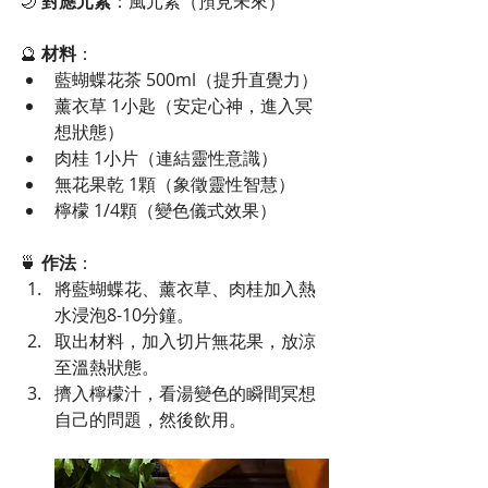
🌙 
對應元素
：風元素（預見未來）
🔮 
材料
：
藍蝴蝶花茶 500ml（提升直覺力）
薰衣草 1小匙（安定心神，進入冥
想狀態）
肉桂 1小片（連結靈性意識）
無花果乾 1顆（象徵靈性智慧）
檸檬 1/4顆（變色儀式效果）
🍵 
作法
：
將藍蝴蝶花、薰衣草、肉桂加入熱
水浸泡8-10分鐘。
取出材料，加入切片無花果，放涼
至溫熱狀態。
擠入檸檬汁，看湯變色的瞬間冥想
自己的問題，然後飲用。