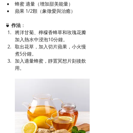
蜂蜜 適量（增加甜美能量）
蘋果 1/2顆（象徵愛與治癒）
🍵 
作法
：
將洋甘菊、檸檬香蜂草和玫瑰花瓣
加入熱水中浸泡10分鐘。
取出花草，加入切片蘋果，小火慢
煮5分鐘。
加入適量蜂蜜，靜置冥想片刻後飲
用。