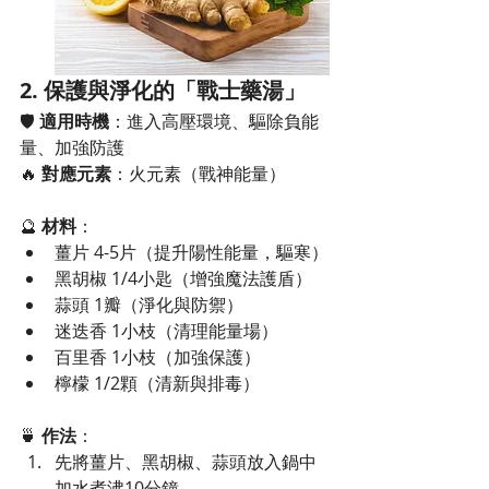
2. 保護與淨化的「戰士藥湯」
🛡 
適用時機
：進入高壓環境、驅除負能
量、加強防護
🔥 
對應元素
：火元素（戰神能量）
🔮 
材料
：
薑片 4-5片（提升陽性能量，驅寒）
黑胡椒 1/4小匙（增強魔法護盾）
蒜頭 1瓣（淨化與防禦）
迷迭香 1小枝（清理能量場）
百里香 1小枝（加強保護）
檸檬 1/2顆（清新與排毒）
🍵 
作法
：
先將薑片、黑胡椒、蒜頭放入鍋中
加水煮沸10分鐘。