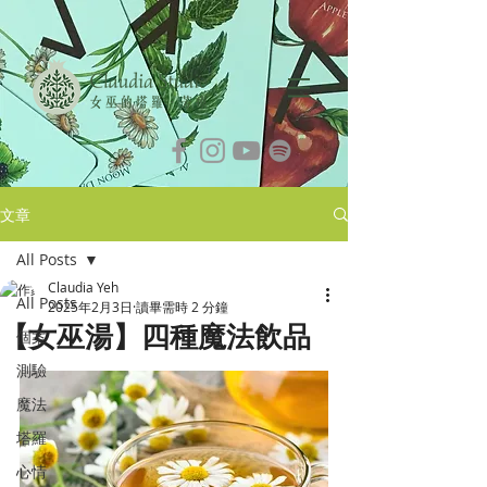
文章
All Posts
Claudia Yeh
All Posts
2025年2月3日
讀畢需時 2 分鐘
【女巫湯】四種魔法飲品
個案
測驗
魔法
塔羅
心情