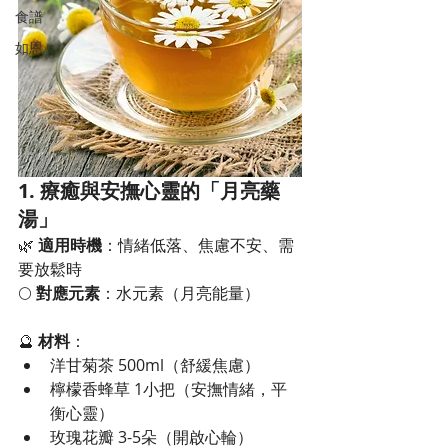
食譜
如恩
1. 療癒與安撫心靈的「月亮藥
湯」
🌿 
適用時機
：情緒低落、焦慮不安、需
要放鬆時
🌕 
對應元素
：水元素（月亮能量）
🔮 
材料
：
洋甘菊茶 500ml（舒緩焦慮）
檸檬香蜂草 1小把（安撫情緒，平
衡心靈）
玫瑰花瓣 3-5朵（開啟心輪）