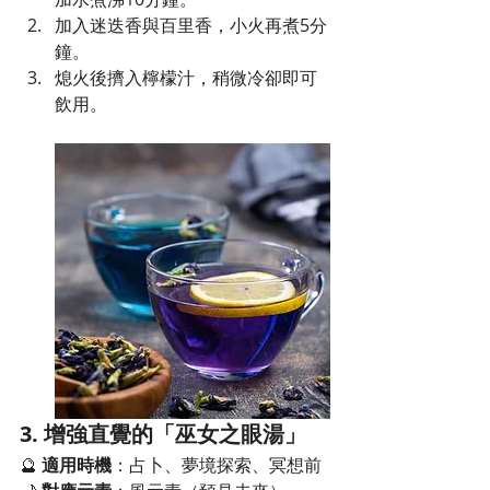
加入迷迭香與百里香，小火再煮5分
鐘。
熄火後擠入檸檬汁，稍微冷卻即可
飲用。
3. 增強直覺的「巫女之眼湯」
🔮 
適用時機
：占卜、夢境探索、冥想前