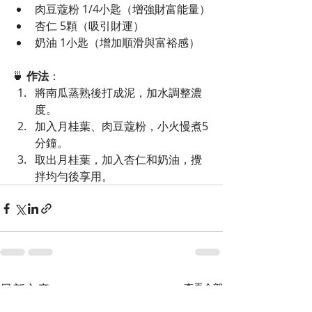
肉豆蔻粉 1/4小匙（增強財富能量）
杏仁 5顆（吸引財運）
奶油 1小匙（增加順滑與富裕感）
🍵 
作法
：
將南瓜蒸熟後打成泥，加水調整濃
度。
加入月桂葉、肉豆蔻粉，小火慢煮5
分鐘。
取出月桂葉，加入杏仁和奶油，攪
拌均勻後享用。
最新文章
查看全部