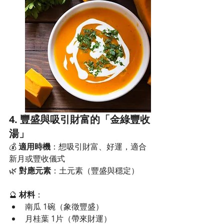
4. 豐盛與吸引財富的「金綠豐收
湯」
💰 
適用時機
：想吸引財富、好運，適合
新月或豐收儀式
🌿 
對應元素
：土元素（豐盛與穩定）
🔮 
材料
：
南瓜 1碗（象徵豐盛）
月桂葉 1片（帶來財運）