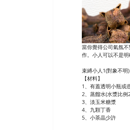
當你覺得公司氣氛不
作。小人可以不是明
束縛小人1(對象不明)
【材料】
1、有蓋透明小瓶或
2、蒸餾水(水漿比例2:
3、淡玉米糖漿
4、九顆丁香
5、小茶晶少許