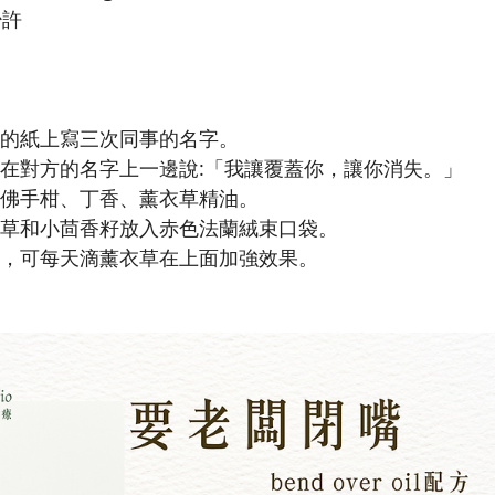
少許
方形的紙上寫三次同事的名字。
名字寫在對方的名字上一邊說:「我讓覆蓋你，讓你消失。」
塗上佛手柑、丁香、薰衣草精油。
魔鞋帶草和小茴香籽放入赤色法蘭絨束口袋。
在公司，可每天滴薰衣草在上面加強效果。