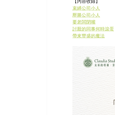
【內容收錄】
束縛公司小人
壓勝公司小人
要老闆閉嘴
討厭的同事何時滾蛋
帶來豐盛的魔法