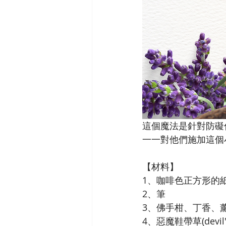
這個魔法是針對防礙
一一對他們施加這個
【材料】
1、咖啡色正方形的
2、筆
3、佛手柑、丁香、
4、惡魔鞋帶草(devil's