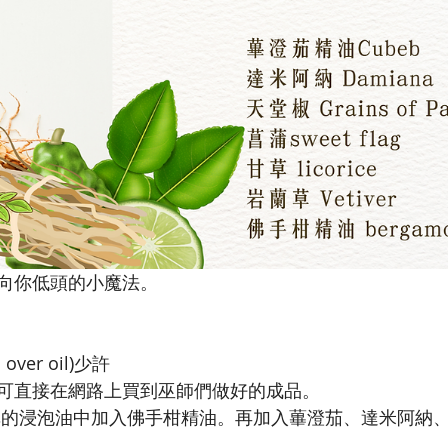
向你低頭的小魔法。
ver oil)少許
可直接在網路上買到巫師們做好的成品。
草的浸泡油中加入佛手柑精油。再加入蓽澄茄、達米阿納、