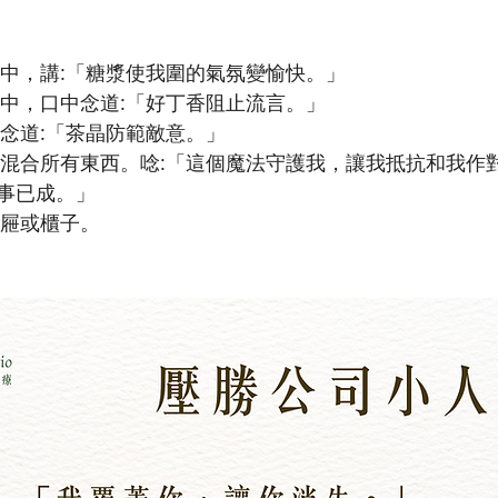
入瓶中，講:「糖漿使我圍的氣氛變愉快。」
液體中，口中念道:「好丁香阻止流言。」
口中念道:「茶晶防範敵意。」
事已成。」
桌抽屜或櫃子。