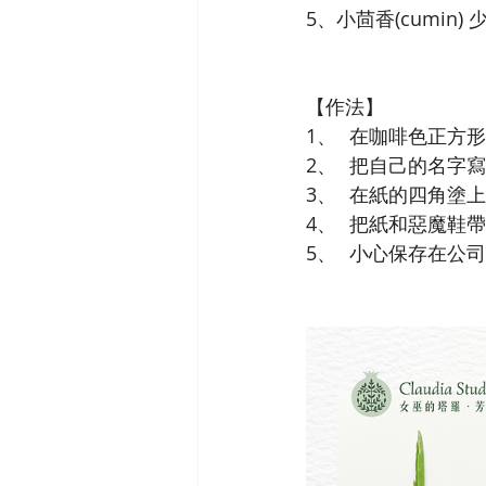
5、小茴香(cumin) 
【作法】
1、	在咖啡色正
2、	把自己的
3、	在紙的四角
4、	把紙和惡
5、	小心保存