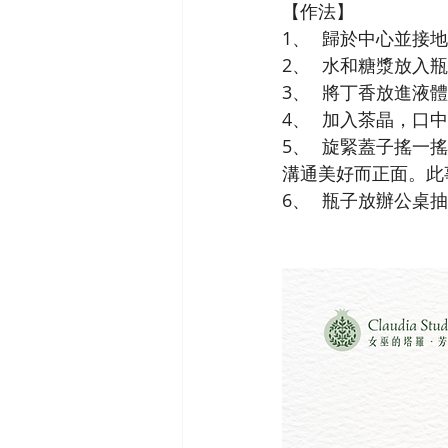
【作法】
1、	歸於中心並接地
2、	水和糖漿放
3、	將丁香放進
4、	加入茶晶，
5、	旋緊蓋子搖一搖混合所有東西。唸:「這個魔法守護我，讓我抵抗和我作對的人。讓我的
溝通美好而正面。此
6、	瓶子放辦公