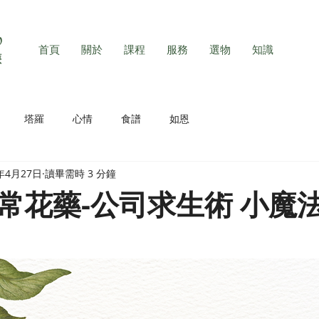
首頁
關於
課程
服務
選物
知識
塔羅
心情
食譜
如恩
3年4月27日
讀畢需時 3 分鐘
常花藥-公司求生術 小魔