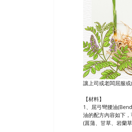
讓上司或老闆屈服或
【材料】
1、屈弓彎腰油(Bend o
油的配方內容如下，
(菖蒲、甘草、岩蘭