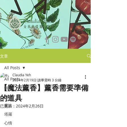
文章
All Posts
Claudia Yeh
All Posts
2024年2月19日
讀畢需時 3 分鐘
【魔法薰香】薰香需要準備
個案
的道具
測驗
魔法
已更新：
2024年2月26日
塔羅
心情