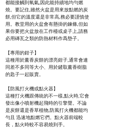
都能接觸到氧氣,因此能持續地均勻燃
燒。要記住,雖然火盆是用來放點燃的炭
餅,但它的溫度還是非常高,務必要謹慎使
用。教堂用的火盆會有懸掛的鍊條,但如
果你要把火盆放在工作檯或桌子上,請務
必用磚瓦之類的防熱材料作爲墊子。
【專用的鉗子】
這種用於薰香炭餅的漂亮鉗子,通常會連
同差不多同等大小、用於鏟取薰香樹脂
的匙子一起販賣。
【防風打火機或點火器】
這種打火機跟傳統的不一樣,點火時,它會
發出像小噴射機起飛時的引擎聲。不論
是炭餅還是香草植物,防風打火機都能均
勻且 迅速地點燃它們。點火器前端較
長，點火時較不容易燒到手。