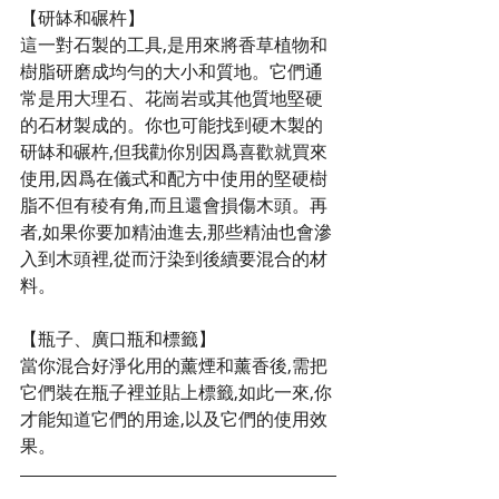
【研缽和碾杵】
這一對石製的工具,是用來將香草植物和
樹脂研磨成均勻的大小和質地。它們通
常是用大理石、花崗岩或其他質地堅硬
的石材製成的。你也可能找到硬木製的
研缽和碾杵,但我勸你別因爲喜歡就買來 
使用,因爲在儀式和配方中使用的堅硬樹
脂不但有稜有角,而且還會損傷木頭。再
者,如果你要加精油進去,那些精油也會滲
入到木頭裡,從而汙染到後續要混合的材
料。
【瓶子、廣口瓶和標籤】
當你混合好淨化用的薰煙和薰香後,需把
它們裝在瓶子裡並貼上標籤,如此一來,你
才能知道它們的用途,以及它們的使用效
果。