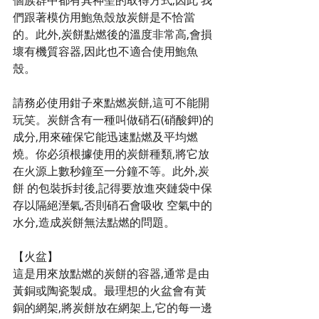
個族群中都有其神聖的取得方式,因此 我
們跟著模仿用鮑魚殼放炭餅是不恰當
的。此外,炭餅點燃後的溫度非常高,會損
壞有機質容器,因此也不適合使用鮑魚
殼。
請務必使用鉗子來點燃炭餅,這可不能開
玩笑。炭餅含有一種叫做硝石(硝酸鉀)的
成分,用來確保它能迅速點燃及平均燃
燒。你必須根據使用的炭餅種類,將它放
在火源上數秒鐘至一分鐘不等。此外,炭
餅 的包裝拆封後,記得要放進夾鏈袋中保
存以隔絕溼氣,否則硝石會吸收 空氣中的
水分,造成炭餅無法點燃的問題。
【火盆】
這是用來放點燃的炭餅的容器,通常是由
黃銅或陶瓷製成。最理想的火盆會有黃
銅的網架,將炭餅放在網架上,它的每一邊