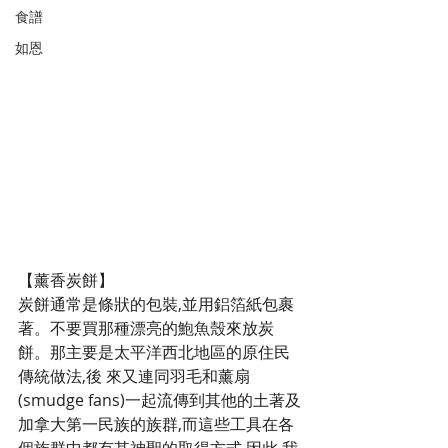
食譜
如恩
【薰香炭餅】
炭餅通常是條狀的包裝,並用鋁箔紙包裹
著。不要買那種漂亮的鮑魚殼來放炭
餅。那主要是太平洋西北地區的原住民
傳統做法,後 來又連同羽毛和薰扇
(smudge fans)一起流傳到其他的土著及
加拿大第一民族的族群,而這些工具在各