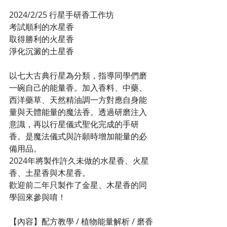
2024/2/25 行星手研香工作坊
考試順利的水星香
取得勝利的火星香
淨化沉澱的土星香
以七大古典行星為分類，指導同學們磨
一碗自己的能量香。加入香料、中藥、
西洋藥草、天然精油調一方對應自身能
量與天體能量的魔法香。透過研磨注入
意識，再以行星儀式聖化完成的手研
香。是魔法儀式與許願時增加能量的必
備用品。
2024年將製作許久未做的水星香、火星
香、土星香與木星香。
歡迎前二年只製作了金星、木星香的同
學回來參與唷！
【內容】配方教學 / 植物能量解析 / 磨香