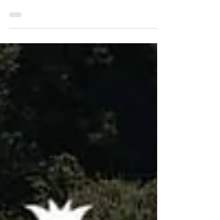
很久沒發魔法文給大家。這三個月正在籌備人生第
一本與「占星、魔法、和精油」相關的書。加上一
周有三、四天得當訓獸師帶二頭周歲幼獸，工作時
間仍然很緊迫。前陣子收到一本新書，裡面有許多
簡單的魔法，不管是材料或施作過程都相當簡單，
很推薦女巫初學者購入。大家不要小看這類簡單小
魔法，其實效果意外的好。重點在強烈的意願和專
注。以下介紹一個近期覺得非常好用的魔法。 惹事
生非者的束縳魔法 不管你的個性多隨和，生活中一
定會碰到讓你怒火中燒或厭惡萬分的人。因為魔法
中「三倍原則」的關係，我們絕對不會鼓勵你詛咒
對方，但要從這些小人與惡人中保護自己仍是必要
的。希望他們別再來陷害你，妨礙你，離你遠遠
的，有魔法可以限制他們有害的行動。甚至是對方
的消極作為所帶來的危害。 這類的魔法其實相當
多。在經典電影「The Craft」(1996魔女遊戲)裡也
有出現唷。女主角因為同伴們利用魔法胡作非為以
絲線來束縛對方。雖然電影裡沒有成功，不過就個
人經驗來說其實很好用。很適合職場經常遇到小人
的人試試。 【材料】 1、黑或白蠟燭一根。 2、白
色綿線21-31公分。 3、一小碗海鹽。 【作法】...