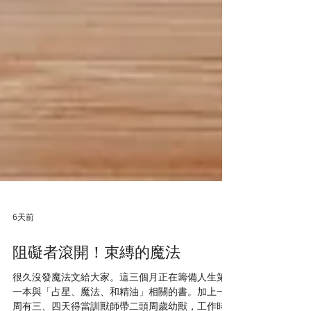
6天前
阻礙者滾開！束縳的魔法