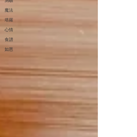
測驗
魔法
塔羅
心情
食譜
如恩