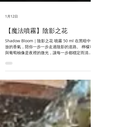
1月12日
【魔法噴霧】陰影之花
Shadow Bloom｜陰影之花 噴霧 50 ml 在黑暗中綻
放的香氣，陪你一步一步走過陰影的道路。 檸檬草
與葡萄柚像是夜裡的微光，讓每一步都穩定而清
醒； 橙花是黑暗中的星光，溫柔地指引方向； 薑、
肉桂與丁香給予底氣與暖意， 而龍舌蘭的氣息，如
閃電劈開夜空，喚醒被泥沼覆蓋的生命力。 這是一
瓶為面對低潮與內在陰影的人而誕生的香氣。 在你
感到迷失、焦慮、或正走在療癒旅程的途中，
Shadow Bloom 將以氣味作為陪伴， 提醒你：即使
在最深的夜裡，也仍有花在開。 ✦ 香氣調性 草本柑