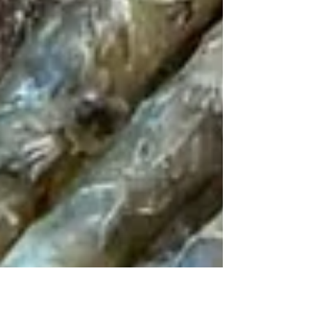
橘 × 辛香花木 龍舌蘭酒・橙花．檸檬・穗甘松・檸
檬草・薑・肉桂・丁香 ✦ 功能與用途 ・情緒淨化與
穩定 ・陪伴陰影工作與內在整合 ・夜間冥想、書寫
或靜心時使用 ・可噴灑於空間、床邊、或胸口上方
作為能量轉換香霧 ✦ 小儀式建議 點燃一盞燭光，深
呼吸後輕噴 Shadow Bloom。 讓香氣包圍你，感受
黑暗並非終點，而是花將開的土壤。 儀式名稱 「走
過陰影之路・The Path of Shadow Bloom」 儀式
意圖 讓自己與內在陰影共處，不逃避、不評判，而
是透過